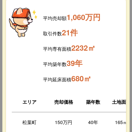
1,060万円
平均売却額
21件
取引件数
2232㎡
平均専有面積
39年
平均築年数
680㎡
平均延床面積
エリア
売却価格
築年数
土地面積
松葉町
150万円
40年
165㎡