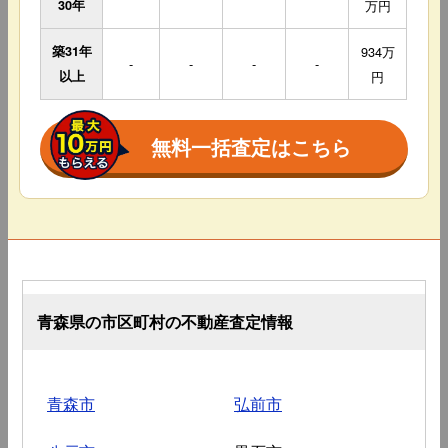
30年
万円
築31年
934万
-
-
-
-
以上
円
無料一括査定はこちら
青森県の市区町村の不動産査定情報
青森市
弘前市