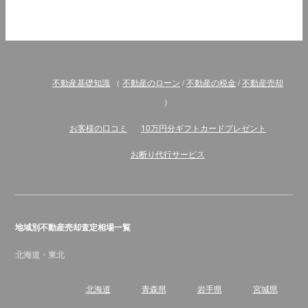
不動産基礎知識
（
不動産のローン
/
不動産の税金
/
不動産売却
）
お客様の口コミ
10万円分ギフトカードプレゼント
お断り代行サービス
地域別不動産売却査定相場一覧
北海道・東北
北海道
青森県
岩手県
宮城県