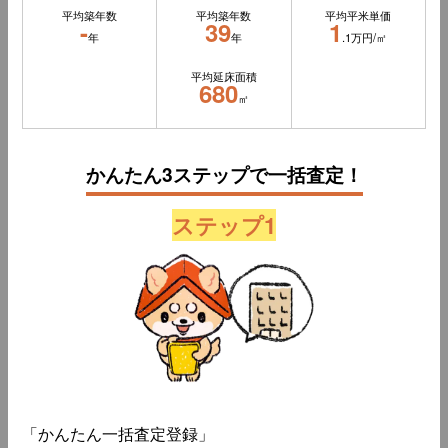
平均築年数
平均築年数
平均平米単価
-
39
1
年
年
.1万円/㎡
平均延床面積
680
㎡
かんたん3ステップで一括査定！
ステップ1
「かんたん一括査定登録」