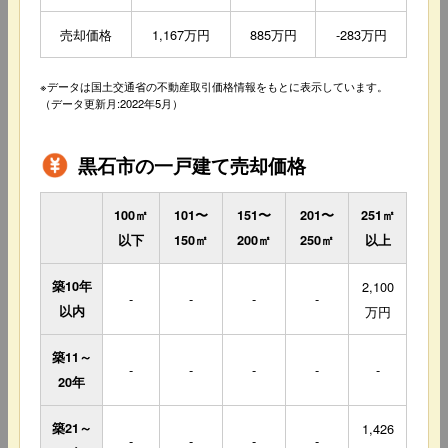
売却価格
1,167万円
885万円
-283万円
※データは国土交通省の不動産取引価格情報をもとに表示しています。
（データ更新月:2022年5月）
黒石市の一戸建て売却価格
100㎡
101〜
151〜
201〜
251㎡
以下
150㎡
200㎡
250㎡
以上
築10年
2,100
-
-
-
-
以内
万円
築11～
-
-
-
-
-
20年
築21～
1,426
-
-
-
-