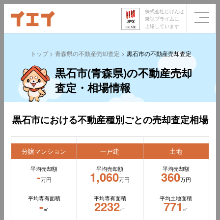
株式会社じげんは
東証プライムに
上場しています
トップ
青森県の不動産売却査定
黒石市の不動産売却査定
黒石市(青森県)の不動産売却
査定・相場情報
黒石市における不動産種別ごとの売却査定相場
分譲マンション
一戸建
土地
平均売却額
平均売却額
平均売却額
-
1,060
360
万円
万円
万円
平均専有面積
平均専有面積
平均土地面積
-
2232
771
㎡
㎡
㎡