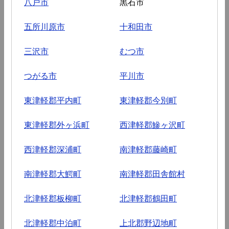
八戸市
黒石市
五所川原市
十和田市
三沢市
むつ市
つがる市
平川市
東津軽郡平内町
東津軽郡今別町
東津軽郡外ヶ浜町
西津軽郡鰺ヶ沢町
西津軽郡深浦町
南津軽郡藤崎町
南津軽郡大鰐町
南津軽郡田舎館村
北津軽郡板柳町
北津軽郡鶴田町
北津軽郡中泊町
上北郡野辺地町