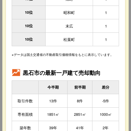
10位
昭和町
1
10位
末広
1
10位
松葉町
1
※データは国土交通省の不動産取引価格情報をもとに表示しています。
黒石市の最新一戸建て売却動向
今半期
前半期
差分
取引件数
13件
8件
-5件
専有面積
1851㎡
2851㎡
1000㎡
築年数
39年
41年
2年