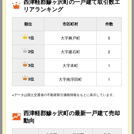
西津軽郡鰺ヶ沢町の一戸建て取引数エ
リアランキング
順位
市区町村
件数
大字舞戸町
5
1位
大字建石町
2
2位
大字本町
1
3位
大字南浮田町
1
3位
※データは国土交通省の不動産取引価格情報をもとに表示しています。
西津軽郡鰺ヶ沢町の最新一戸建て売却
動向