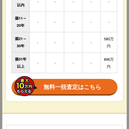
-
-
-
-
-
以内
築11～
-
-
-
-
-
20年
築21～
580万
-
-
-
-
30年
円
築31年
896万
-
-
-
-
以上
円
無料一括査定はこちら