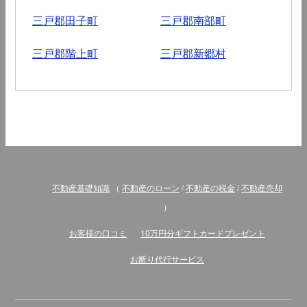
三戸郡田子町
三戸郡南部町
三戸郡階上町
三戸郡新郷村
不動産基礎知識
（
不動産のローン
/
不動産の税金
/
不動産売却
）
お客様の口コミ
10万円分ギフトカードプレゼント
お断り代行サービス