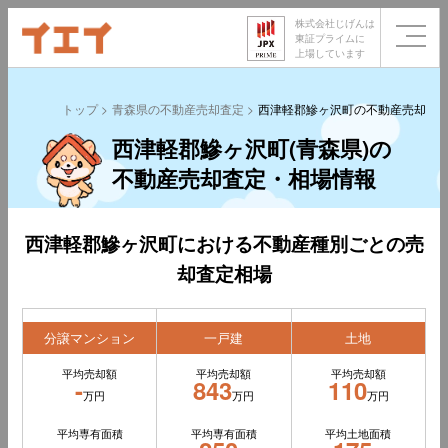
株式会社じげんは
東証プライムに
上場しています
トップ
青森県の不動産売却査定
西津軽郡鰺ヶ沢町の不動産売却査
西津軽郡鰺ヶ沢町(青森県)の
不動産売却査定・相場情報
西津軽郡鰺ヶ沢町における不動産種別ごとの売
却査定相場
分譲マンション
一戸建
土地
平均売却額
平均売却額
平均売却額
-
843
110
万円
万円
万円
平均専有面積
平均専有面積
平均土地面積