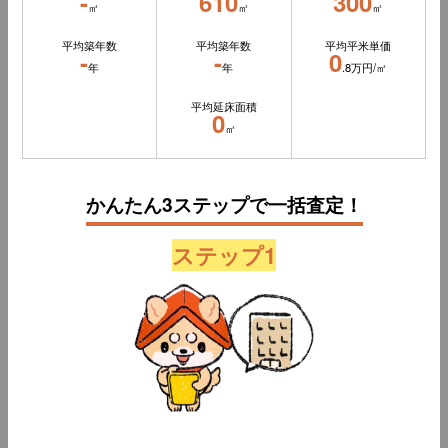
-
610
300
㎡
㎡
㎡
平均築年数
平均築年数
平均平米単価
-
-
0
年
年
.8万円/㎡
平均延床面積
0
㎡
かんたん3ステップで一括査定！
ステップ1