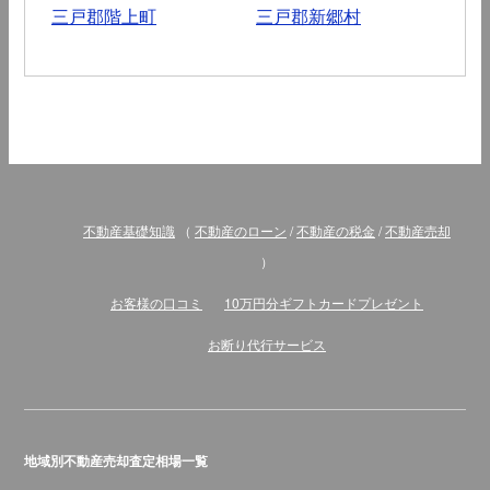
三戸郡階上町
三戸郡新郷村
不動産基礎知識
（
不動産のローン
/
不動産の税金
/
不動産売却
）
お客様の口コミ
10万円分ギフトカードプレゼント
お断り代行サービス
地域別不動産売却査定相場一覧