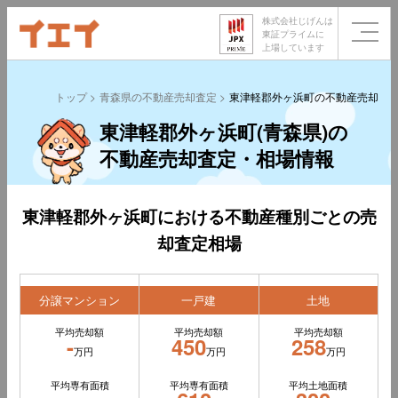
株式会社じげんは
東証プライムに
上場しています
トップ
青森県の不動産売却査定
東津軽郡外ヶ浜町の不動産売却査
東津軽郡外ヶ浜町(青森県)の
不動産売却査定・相場情報
東津軽郡外ヶ浜町における不動産種別ごとの売
却査定相場
分譲マンション
一戸建
土地
平均売却額
平均売却額
平均売却額
-
450
258
万円
万円
万円
平均専有面積
平均専有面積
平均土地面積