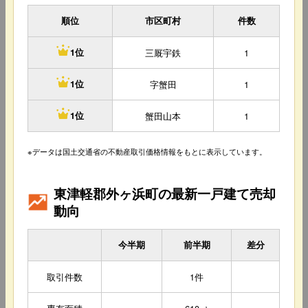
順位
市区町村
件数
三厩宇鉄
1
1位
字蟹田
1
1位
蟹田山本
1
1位
※データは国土交通省の不動産取引価格情報をもとに表示しています。
東津軽郡外ヶ浜町の最新一戸建て売却
動向
今半期
前半期
差分
取引件数
1件