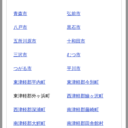
青森市
弘前市
八戸市
黒石市
五所川原市
十和田市
三沢市
むつ市
つがる市
平川市
東津軽郡平内町
東津軽郡今別町
東津軽郡外ヶ浜町
西津軽郡鰺ヶ沢町
西津軽郡深浦町
南津軽郡藤崎町
南津軽郡大鰐町
南津軽郡田舎館村