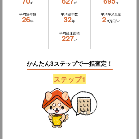
70
627
695
㎡
㎡
㎡
平均築年数
平均築年数
平均平米単価
26
32
2
年
年
.3万円/㎡
平均延床面積
227
㎡
かんたん3ステップで一括査定！
ステップ1