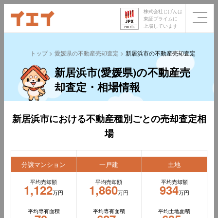
株式会社じげんは
東証プライムに
上場しています
トップ
愛媛県の不動産売却査定
新居浜市の不動産売却査定
新居浜市(愛媛県)の不動産売
却査定・相場情報
新居浜市における不動産種別ごとの売却査定相
場
分譲マンション
一戸建
土地
平均売却額
平均売却額
平均売却額
1,122
1,860
934
万円
万円
万円
平均専有面積
平均専有面積
平均土地面積