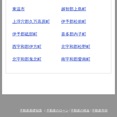
東温市
越智郡上島町
上浮穴郡久万高原町
伊予郡松前町
伊予郡砥部町
喜多郡内子町
西宇和郡伊方町
北宇和郡松野町
北宇和郡鬼北町
南宇和郡愛南町
不動産基礎知識
（
不動産のローン
/
不動産の税金
/
不動産売却