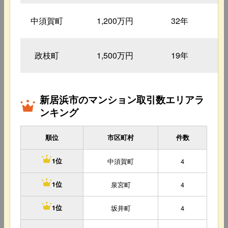
中須賀町
1,200万円
32年
9
政枝町
1,500万円
19年
9
新居浜市のマンション取引数エリアラ
ンキング
順位
市区町村
件数
中須賀町
4
1位
泉宮町
4
1位
坂井町
4
1位