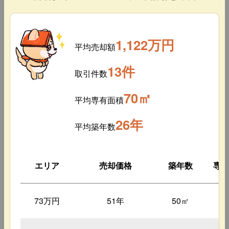
1,122万円
平均売却額
13件
取引件数
70㎡
平均専有面積
26年
平均築年数
エリア
売却価格
築年数
専
73万円
51年
50㎡
２