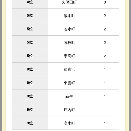
4位
久保田町
3
5位
繁本町
2
5位
若水町
2
5位
政枝町
2
5位
宇高町
2
9位
多喜浜
1
9位
東雲町
1
9位
萩生
1
9位
庄内町
1
9位
高木町
1