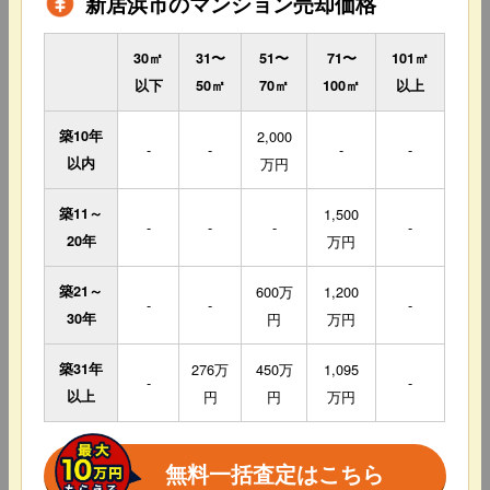
新居浜市のマンション売却価格
30㎡
31〜
51〜
71〜
101㎡
以下
50㎡
70㎡
100㎡
以上
築10年
2,000
-
-
-
-
以内
万円
築11～
1,500
-
-
-
-
20年
万円
築21～
600万
1,200
-
-
-
30年
円
万円
築31年
276万
450万
1,095
-
-
以上
円
円
万円
無料一括査定はこちら