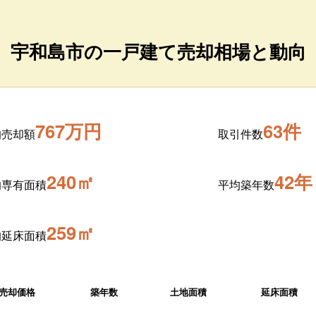
宇和島市の一戸建て売却相場と動向
767万円
63件
均売却額
取引件数
240㎡
42年
均専有面積
平均築年数
259㎡
均延床面積
売却価格
築年数
土地面積
延床面積