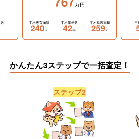
767
万円
年数
平均専有面積
平均築年数
平均延床面積
平
240
42
259
㎡
年
㎡
かんたん3ステップで一括査定！
ステップ2