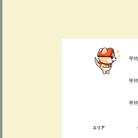
平
平
平
エリア