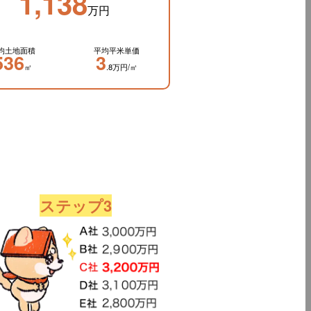
1,138
万円
均土地面積
平均平米単価
536
3
㎡
.8万円/㎡
ステップ3