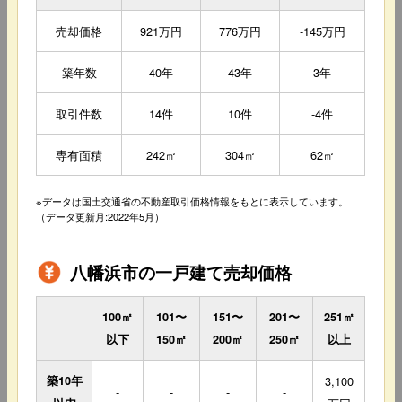
売却価格
921万円
776万円
-145万円
築年数
40年
43年
3年
取引件数
14件
10件
-4件
専有面積
242㎡
304㎡
62㎡
※データは国土交通省の不動産取引価格情報をもとに表示しています。
（データ更新月:2022年5月）
八幡浜市の一戸建て売却価格
100㎡
101〜
151〜
201〜
251㎡
以下
150㎡
200㎡
250㎡
以上
築10年
3,100
-
-
-
-