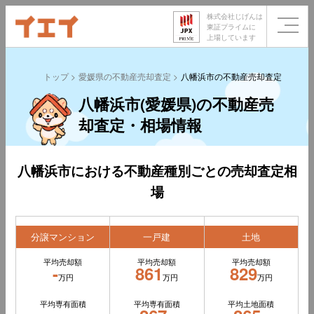
株式会社じげんは
東証プライムに
上場しています
トップ
愛媛県の不動産売却査定
八幡浜市の不動産売却査定
八幡浜市(愛媛県)の不動産売
却査定・相場情報
八幡浜市における不動産種別ごとの売却査定相
場
分譲マンション
一戸建
土地
平均売却額
平均売却額
平均売却額
-
861
829
万円
万円
万円
平均専有面積
平均専有面積
平均土地面積