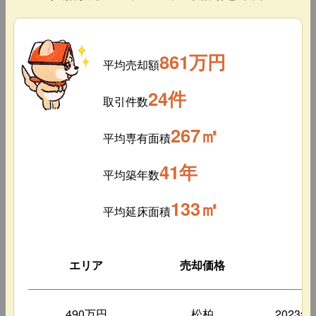
861万円
平均売却額
24件
取引件数
267㎡
平均専有面積
41年
平均築年数
133㎡
平均延床面積
エリア
売却価格
築
490万円
松柏
2023