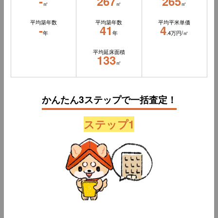
-
267
265
㎡
㎡
㎡
平均築年数
平均築年数
平均平米単価
-
41
4
年
年
.4万円/㎡
平均延床面積
133
㎡
かんたん3ステップで一括査定！
ステップ1