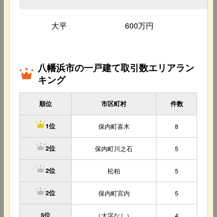
大平
600万円
4
八幡浜市の一戸建て取引数エリアラン
キング
順位
市区町村
件数
保内町喜木
8
1位
保内町川之石
5
2位
松柏
5
2位
保内町宮内
5
2位
5位
（大字なし）
4