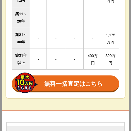
以内
万円
築11～
-
-
-
-
-
20年
築21～
1,175
-
-
-
-
30年
万円
築31年
490万
829万
-
-
-
以上
円
円
無料一括査定はこちら