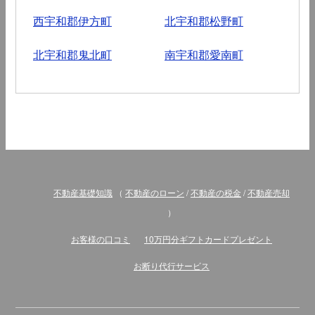
西宇和郡伊方町
北宇和郡松野町
北宇和郡鬼北町
南宇和郡愛南町
不動産基礎知識
（
不動産のローン
/
不動産の税金
/
不動産売却
）
お客様の口コミ
10万円分ギフトカードプレゼント
お断り代行サービス