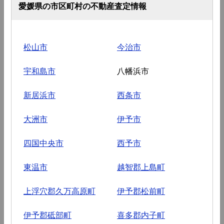
愛媛県の市区町村の不動産査定情報
松山市
今治市
宇和島市
八幡浜市
新居浜市
西条市
大洲市
伊予市
四国中央市
西予市
東温市
越智郡上島町
上浮穴郡久万高原町
伊予郡松前町
伊予郡砥部町
喜多郡内子町