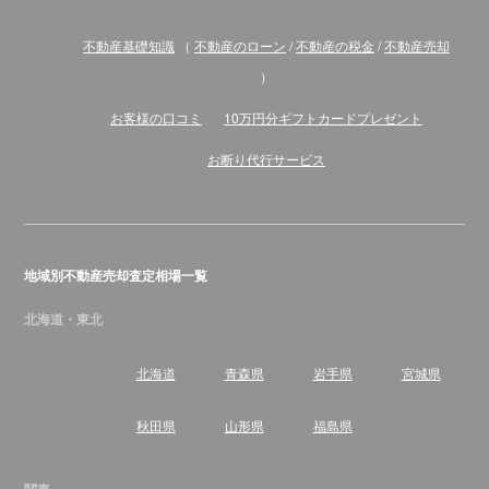
不動産基礎知識
（
不動産のローン
/
不動産の税金
/
不動産売却
）
お客様の口コミ
10万円分ギフトカードプレゼント
お断り代行サービス
地域別不動産売却査定相場一覧
北海道・東北
北海道
青森県
岩手県
宮城県
秋田県
山形県
福島県