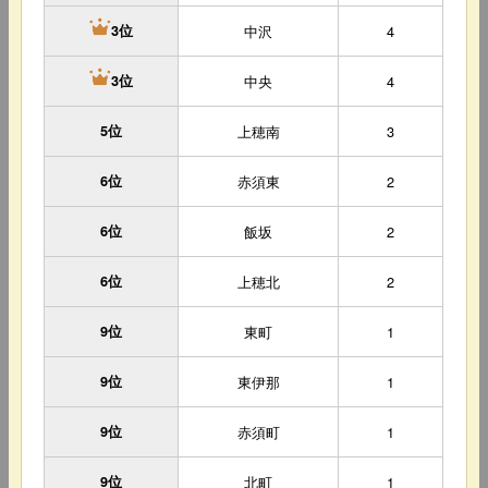
中沢
4
3位
中央
4
3位
5位
上穂南
3
6位
赤須東
2
6位
飯坂
2
6位
上穂北
2
9位
東町
1
9位
東伊那
1
9位
赤須町
1
9位
北町
1