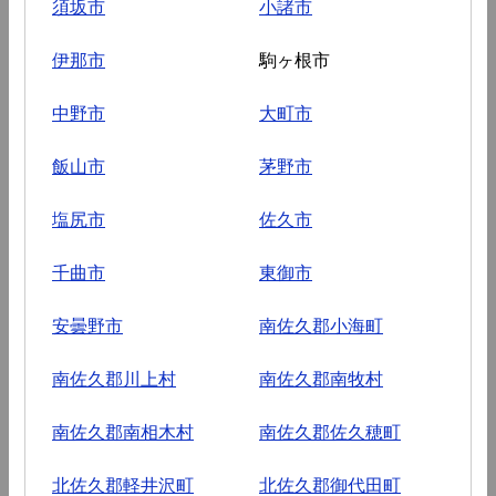
須坂市
小諸市
伊那市
駒ヶ根市
中野市
大町市
飯山市
茅野市
塩尻市
佐久市
千曲市
東御市
安曇野市
南佐久郡小海町
南佐久郡川上村
南佐久郡南牧村
南佐久郡南相木村
南佐久郡佐久穂町
北佐久郡軽井沢町
北佐久郡御代田町