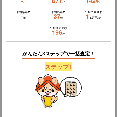
-
671
1424
㎡
㎡
㎡
平均築年数
平均築年数
平均平米単価
-
37
1
年
年
.6万円/㎡
平均延床面積
196
㎡
かんたん3ステップで一括査定！
ステップ1