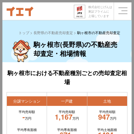
株式会社じげんは
東証プライムに
上場しています
トップ
長野県の不動産売却査定
駒ヶ根市の不動産売却査定
駒ヶ根市(長野県)の不動産売
却査定・相場情報
駒ヶ根市における不動産種別ごとの売却査定相
場
分譲マンション
一戸建
土地
平均売却額
平均売却額
平均売却額
-
1,167
947
万円
万円
万円
平均専有面積
平均専有面積
平均土地面積