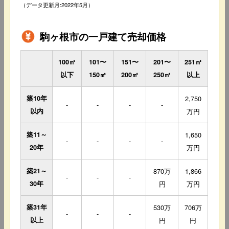
（データ更新月:2022年5月）
駒ヶ根市の一戸建て売却価格
100㎡
101〜
151〜
201〜
251㎡
以下
150㎡
200㎡
250㎡
以上
築10年
2,750
-
-
-
-
以内
万円
築11～
1,650
-
-
-
-
20年
万円
築21～
870万
1,866
-
-
-
30年
円
万円
築31年
530万
706万
-
-
-
以上
円
円