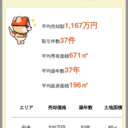
1,167万円
平均売却額
37件
取引件数
671㎡
平均専有面積
37年
平均築年数
196㎡
平均延床面積
エリア
売却価格
築年数
土地面積
中央
530万円
53年
85㎡