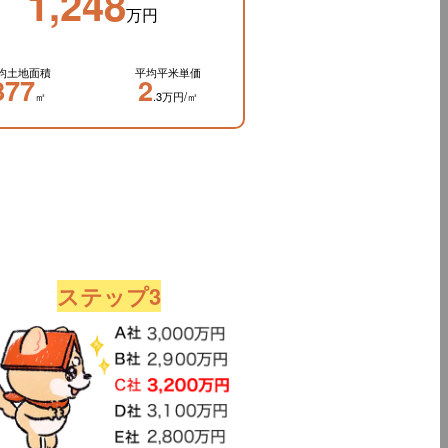
1,248
万円
均土地面積
平均平米単価
877
2
㎡
.3万円/㎡
ステップ3