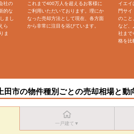
会社の
これまで400万人を超えるお客様に
イエイ
新的な
ご利用いただいております。理にか
門サイ
生しまし
なった売却方法として現在、各方面
のこと
えら
から非常に注目を浴びています。
など、
りま
社まで
格を比
上田市の物件種別ごとの売却相場と動
一戸建て▼