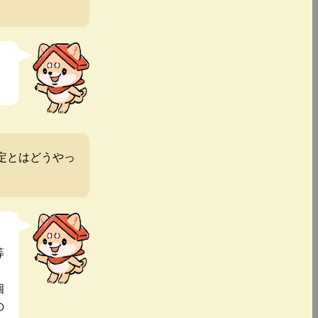
定とはどうやっ
等
個
の