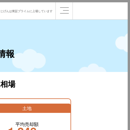
社じげんは
東証プライムに
上場しています
情報
相場
土地
平均売却額