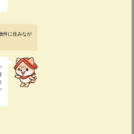
物件に住みなが
い
製
住
い