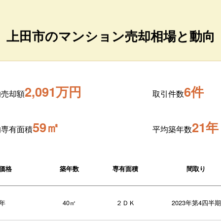
上田市のマンション売却相場と動向
2,091万円
6件
均売却額
取引件数
59㎡
21年
均専有面積
平均築年数
価格
築年数
専有面積
間取り
1年
40㎡
２ＤＫ
2023年第4四半期