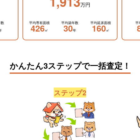
1,913
万円
年数
平均専有面積
平均築年数
平均延床面積
平
426
30
160
年
㎡
年
㎡
かんたん3ステップで一括査定！
ステップ2