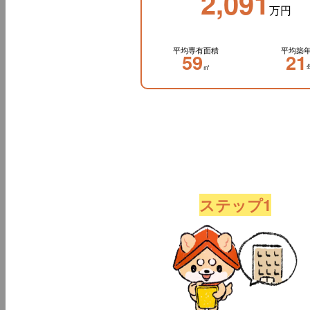
2,091
万円
平均専有面積
平均築
59
21
㎡
ステップ1