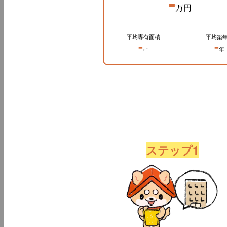
-
万円
平均専有面積
平均築
-
-
㎡
年
ステップ1