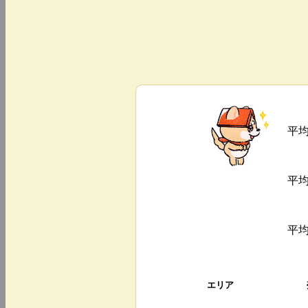
平
平
平
エリア