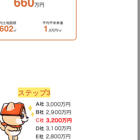
660
万円
均土地面積
平均平米単価
602
1
㎡
.0万円/㎡
ステップ3