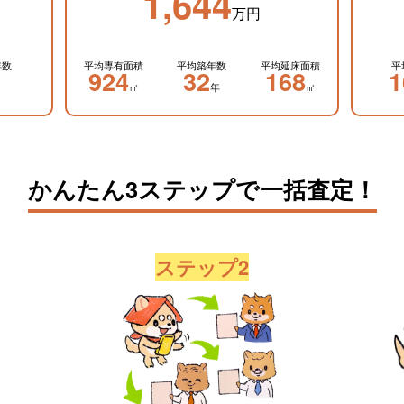
1,644
万円
年数
平均専有面積
平均築年数
平均延床面積
平
924
32
168
1
㎡
年
㎡
かんたん3ステップで一括査定！
ステップ2