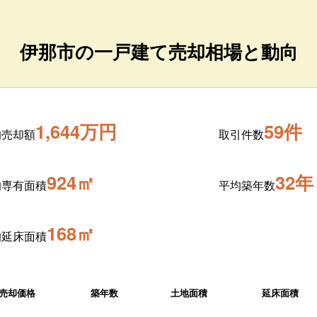
伊那市の一戸建て売却相場と動向
1,644万円
59件
均売却額
取引件数
924㎡
32年
均専有面積
平均築年数
168㎡
均延床面積
売却価格
築年数
土地面積
延床面積