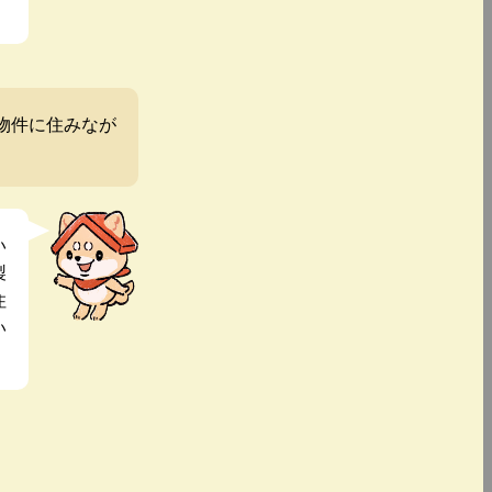
物件に住みなが
い
製
住
い