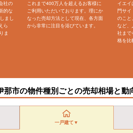
会社の
これまで400万人を超えるお客様に
イエイ
新的な
ご利用いただいております。理にか
門サイ
生しまし
なった売却方法として現在、各方面
のこと
えら
から非常に注目を浴びています。
など、
りま
社まで
格を比
伊那市の物件種別ごとの売却相場と動
一戸建て▼