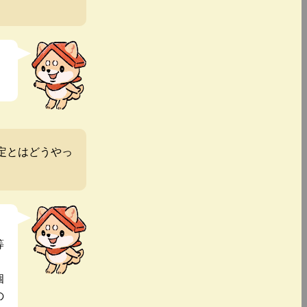
定とはどうやっ
等
個
の