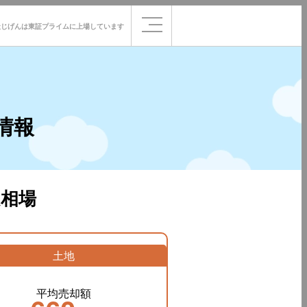
社じげんは
東証プライムに
上場しています
情報
相場
土地
平均売却額