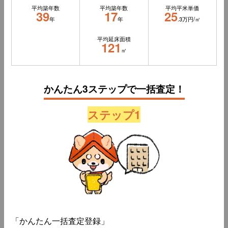
平均築年数
平均築年数
平均平米単価
39
17
25
年
年
.3万円/㎡
平均延床面積
121
㎡
かんたん3ステップで一括査定！
ステップ1
「かんたん一括査定登録」