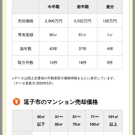
今半期
前半期
差分
売却価格
2,906万円
3,032万円
126万円
専有面積
60㎡
61㎡
1㎡
築年数
43年
37年
-6年
取引件数
13件
18件
5件
※データは国土交通省の不動産取引価格情報をもとに表示しています。
（データ更新月:2022年5月）
逗子市のマンション売却価格
30㎡
31〜
51〜
71〜
101㎡
以下
50㎡
70㎡
100㎡
以上