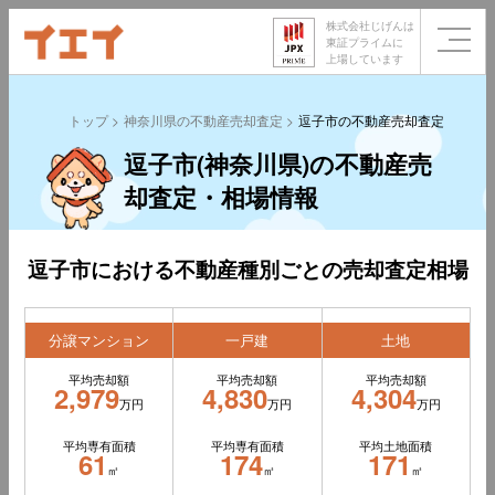
株式会社じげんは
東証プライムに
上場しています
トップ
神奈川県の不動産売却査定
逗子市の不動産売却査定
逗子市(神奈川県)の不動産売
却査定・相場情報
逗子市における不動産種別ごとの売却査定相場
分譲マンション
一戸建
土地
平均売却額
平均売却額
平均売却額
2,979
4,830
4,304
万円
万円
万円
平均専有面積
平均専有面積
平均土地面積
61
174
171
㎡
㎡
㎡