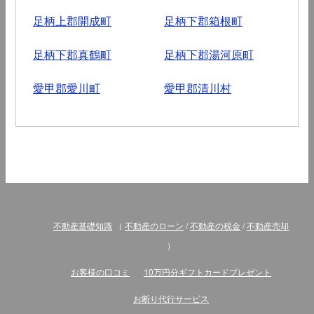
足柄上郡開成町
足柄下郡箱根町
足柄下郡真鶴町
足柄下郡湯河原町
愛甲郡愛川町
愛甲郡清川村
不動産基礎知識
（
不動産のローン
/
不動産の税金
/
不動産売却
）
お客様の口コミ
10万円分ギフトカードプレゼント
お断り代行サービス