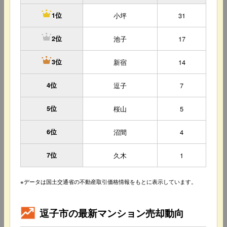
小坪
31
1位
池子
17
2位
新宿
14
3位
4位
逗子
7
5位
桜山
5
6位
沼間
4
7位
久木
1
※データは国土交通省の不動産取引価格情報をもとに表示しています。
逗子市の最新マンション売却動向