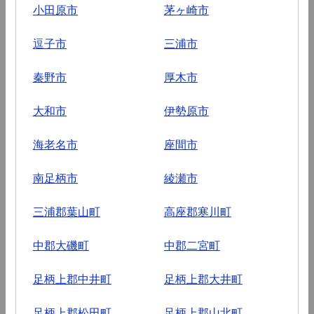
小田原市
茅ヶ崎市
逗子市
三浦市
秦野市
厚木市
大和市
伊勢原市
海老名市
座間市
南足柄市
綾瀬市
三浦郡葉山町
高座郡寒川町
中郡大磯町
中郡二宮町
足柄上郡中井町
足柄上郡大井町
足柄上郡松田町
足柄上郡山北町