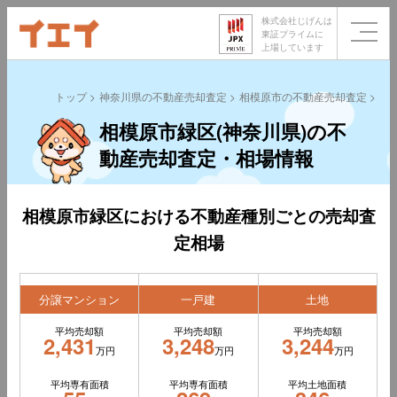
株式会社じげんは
東証プライムに
上場しています
トップ
神奈川県の不動産売却査定
相模原市の不動産売却査定
相
相模原市緑区(神奈川県)の不
動産売却査定・相場情報
相模原市緑区における不動産種別ごとの売却査
定相場
分譲マンション
一戸建
土地
平均売却額
平均売却額
平均売却額
2,431
3,248
3,244
万円
万円
万円
平均専有面積
平均専有面積
平均土地面積