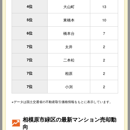
4位
大山町
13
5位
東橋本
10
6位
橋本台
7
7位
太井
2
7位
二本松
2
7位
相原
2
7位
小渕
2
※データは国土交通省の不動産取引価格情報をもとに表示しています。
相模原市緑区の最新マンション売却動
向