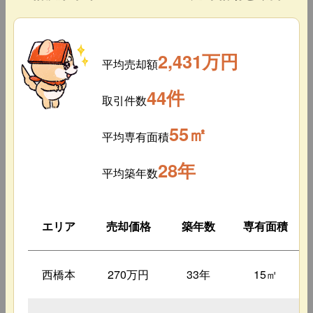
2,431万円
平均売却額
44件
取引件数
55㎡
平均専有面積
28年
平均築年数
エリア
売却価格
築年数
専有面積
西橋本
270万円
33年
15㎡