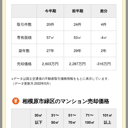
今半期
前半期
差分
取引件数
20件
24件
4件
専有面積
57㎡
53㎡
-4㎡
築年数
27年
29年
2年
売却価格
2,603万円
2,287万円
-316万円
※データは国土交通省の不動産取引価格情報をもとに表示しています。
（データ更新月:2022年5月）
相模原市緑区のマンション売却価格
30㎡
31〜
51〜
71〜
101㎡
以下
50㎡
70㎡
100㎡
以上