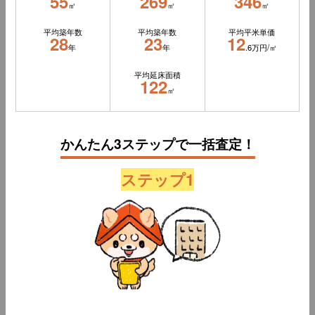
55
269
346
㎡
㎡
㎡
平均築年数
平均築年数
平均平米単価
28
23
12
年
年
.6万円/㎡
平均延床面積
122
㎡
かんたん3ステップで一括査定！
ステップ1