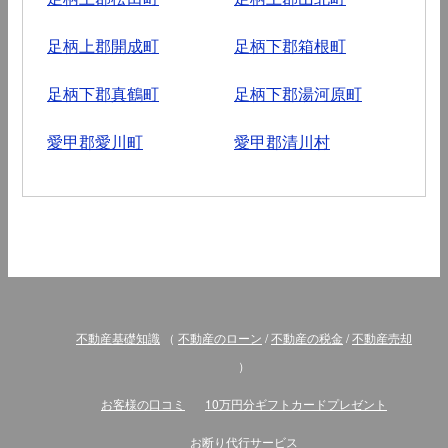
足柄上郡開成町
足柄下郡箱根町
足柄下郡真鶴町
足柄下郡湯河原町
愛甲郡愛川町
愛甲郡清川村
不動産基礎知識
（
不動産のローン
/
不動産の税金
/
不動産売却
）
お客様の口コミ
10万円分ギフトカードプレゼント
お断り代行サービス