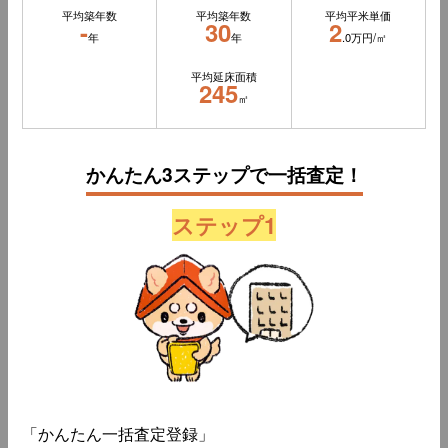
平均築年数
平均築年数
平均平米単価
-
30
2
年
年
.0万円/㎡
平均延床面積
245
㎡
かんたん3ステップで一括査定！
ステップ1
「かんたん一括査定登録」