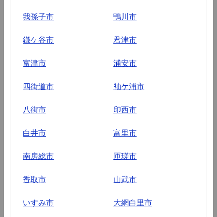
我孫子市
鴨川市
鎌ケ谷市
君津市
富津市
浦安市
四街道市
袖ケ浦市
八街市
印西市
白井市
富里市
南房総市
匝瑳市
香取市
山武市
いすみ市
大網白里市