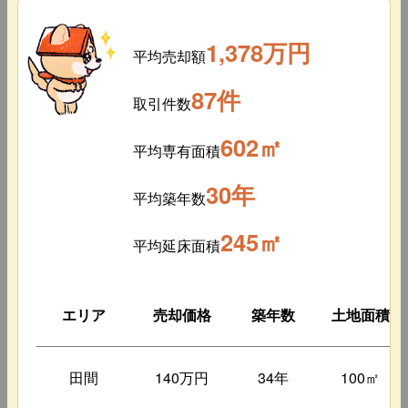
1,378万円
平均売却額
87件
取引件数
602㎡
平均専有面積
30年
平均築年数
245㎡
平均延床面積
エリア
売却価格
築年数
土地面積
田間
140万円
34年
100㎡