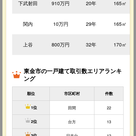
下武射田
910万円
20年
165㎡
関内
10万円
29年
165㎡
上谷
800万円
32年
170㎡
東金市の一戸建て取引数エリアランキ
ング
順位
市区町村
件数
田間
22
1位
台方
13
2位
日吉台
12
3位