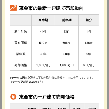
東金市の最新一戸建て売却動向
今半期
前半期
差分
取引件数
44件
43件
-1件
専有面積
510㎡
696㎡
186㎡
築年数
30年
30年
0年
売却価格
1,081万円
1,683万円
601万円
※データは国土交通省の不動産取引価格情報をもとに表示しています。
（データ更新月:2022年5月）
東金市の一戸建て売却価格
100㎡
101〜
151〜
201〜
251㎡