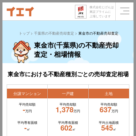
株式会社じげんは
東証プライムに
上場しています
トップ
千葉県の不動産売却査定
東金市の不動産売却査定
東金市(千葉県)の不動産売却
査定・相場情報
東金市における不動産種別ごとの売却査定相場
分譲マンション
一戸建
土地
平均売却額
平均売却額
平均売却額
-
1,378
637
万円
万円
万円
平均専有面積
平均専有面積
平均土地面積
-
602
545
㎡
㎡
㎡