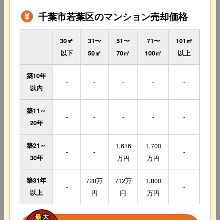
千葉市若葉区のマンション売却価格
30㎡
31〜
51〜
71〜
101㎡
以下
50㎡
70㎡
100㎡
以上
築10年
-
-
-
-
-
以内
築11～
-
-
-
-
-
20年
築21～
1,616
1,700
-
-
-
30年
万円
万円
築31年
720万
712万
1,800
-
-
以上
円
円
万円