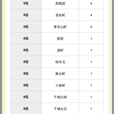
5位
西都賀
4
5位
若松町
4
5位
東寺山町
4
8位
都賀
1
8位
源町
1
8位
桜木北
1
8位
殿台町
1
8位
小倉町
1
8位
千城台南
1
8位
千城台北
1