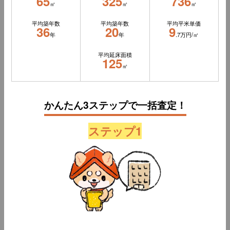
65
325
736
㎡
㎡
㎡
平均築年数
平均築年数
平均平米単価
36
20
9
年
年
.7万円/㎡
平均延床面積
125
㎡
かんたん3ステップで一括査定！
ステップ1