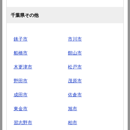
千葉県その他
銚子市
市川市
船橋市
館山市
木更津市
松戸市
野田市
茂原市
成田市
佐倉市
東金市
旭市
習志野市
柏市