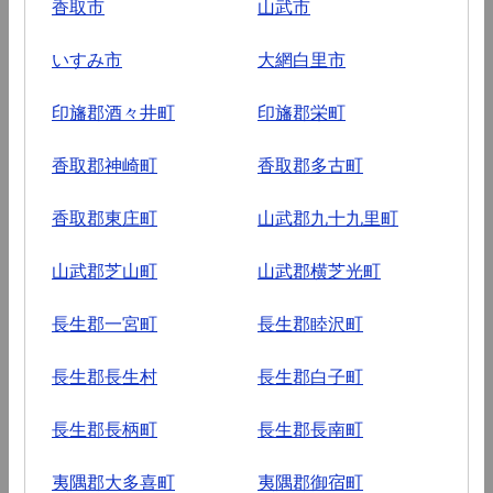
香取市
山武市
いすみ市
大網白里市
印旛郡酒々井町
印旛郡栄町
香取郡神崎町
香取郡多古町
香取郡東庄町
山武郡九十九里町
山武郡芝山町
山武郡横芝光町
長生郡一宮町
長生郡睦沢町
長生郡長生村
長生郡白子町
長生郡長柄町
長生郡長南町
夷隅郡大多喜町
夷隅郡御宿町