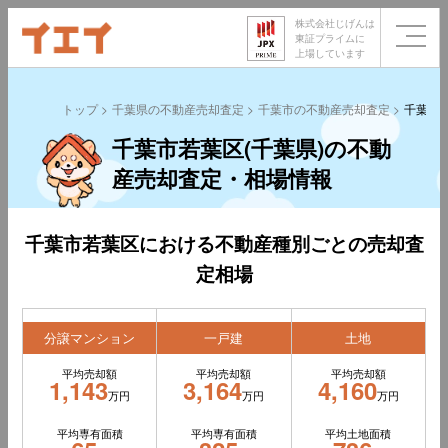
株式会社じげんは
東証プライムに
上場しています
トップ
千葉県の不動産売却査定
千葉市の不動産売却査定
千葉市
千葉市若葉区(千葉県)の不動
産売却査定・相場情報
千葉市若葉区における不動産種別ごとの売却査
定相場
分譲マンション
一戸建
土地
平均売却額
平均売却額
平均売却額
1,143
3,164
4,160
万円
万円
万円
平均専有面積
平均専有面積
平均土地面積