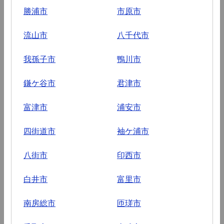
勝浦市
市原市
流山市
八千代市
我孫子市
鴨川市
鎌ケ谷市
君津市
富津市
浦安市
四街道市
袖ケ浦市
八街市
印西市
白井市
富里市
南房総市
匝瑳市