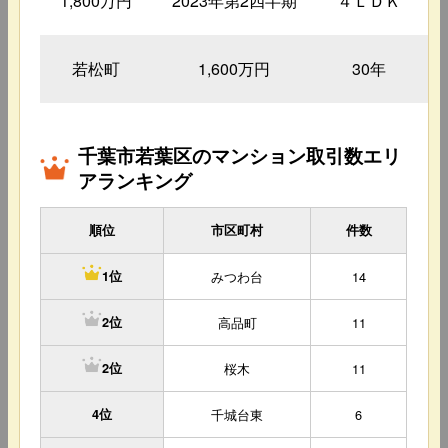
1,800万円
2023年第2四半期
４ＬＤＫ
若松町
1,600万円
30年
千葉市若葉区のマンション取引数エリ
アランキング
順位
市区町村
件数
みつわ台
14
1位
高品町
11
2位
桜木
11
2位
4位
千城台東
6