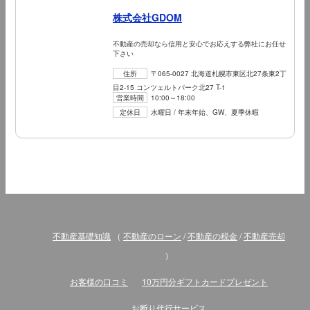
株式会社GDOM
不動産の売却なら信用と安心でお応えする弊社にお任せ
下さい
住所
〒065-0027 北海道札幌市東区北27条東2丁
目2-15 コンツェルトパーク北27 T-1
営業時間
10:00～18:00
定休日
水曜日 / 年末年始、GW、夏季休暇
不動産基礎知識
（
不動産のローン
/
不動産の税金
/
不動産売却
）
お客様の口コミ
10万円分ギフトカードプレゼント
お断り代行サービス