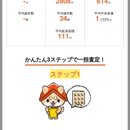
-
2808
614
㎡
㎡
㎡
平均築年数
平均築年数
平均平米単価
-
34
1
年
年
.1万円/㎡
平均延床面積
111
㎡
かんたん3ステップで一括査定！
ステップ1