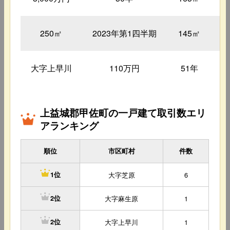
250㎡
2023年第1四半期
145㎡
大字上早川
110万円
51年
上益城郡甲佐町の一戸建て取引数エリ
アランキング
順位
市区町村
件数
大字芝原
6
1位
大字麻生原
1
2位
大字上早川
1
2位