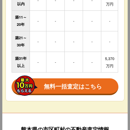
-
-
-
-
以内
万円
築11～
-
-
-
-
-
20年
築21～
-
-
-
-
-
30年
築31年
5,370
-
-
-
-
以上
万円
無料一括査定はこちら
熊本県の市区町村の不動産査定情報