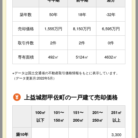
今半期
前半期
差分
築年数
50年
18年
-32年
売却価格
1,555万円
8,150万円
6,595万円
取引件数
2件
2件
0件
専有面積
492㎡
5124㎡
4632㎡
※データは国土交通省の不動産取引価格情報をもとに表示しています。
（データ更新月:2022年5月）
上益城郡甲佐町の一戸建て売却価格
100㎡
101〜
151〜
201〜
251㎡
以下
150㎡
200㎡
250㎡
以上
築10年
3,300