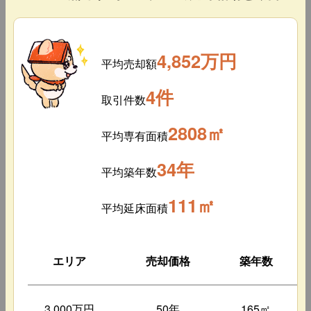
4,852万円
平均売却額
4件
取引件数
2808㎡
平均専有面積
34年
平均築年数
111㎡
平均延床面積
エリア
売却価格
築年数
3,000万円
50年
165㎡