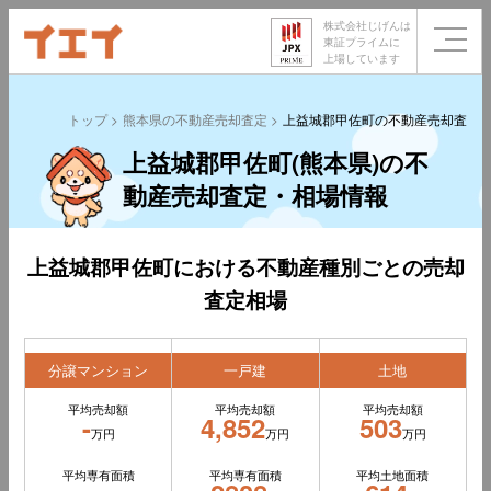
株式会社じげんは
東証プライムに
上場しています
トップ
熊本県の不動産売却査定
上益城郡甲佐町の不動産売却査定
上益城郡甲佐町(熊本県)の不
動産売却査定・相場情報
上益城郡甲佐町における不動産種別ごとの売却
査定相場
分譲マンション
一戸建
土地
平均売却額
平均売却額
平均売却額
-
4,852
503
万円
万円
万円
平均専有面積
平均専有面積
平均土地面積