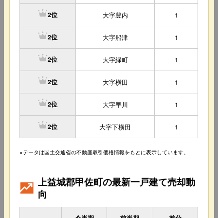
大字豊内
1
2位
大字船津
1
2位
大字緑町
1
2位
大字横田
1
2位
大字早川
1
2位
大字下横田
1
2位
※データは国土交通省の不動産取引価格情報をもとに表示しています。
上益城郡甲佐町の最新一戸建て売却動
向