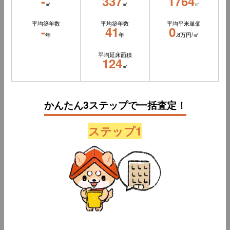
-
337
1764
㎡
㎡
㎡
平均築年数
平均築年数
平均平米単価
-
41
0
年
年
.8万円/㎡
平均延床面積
124
㎡
かんたん3ステップで一括査定！
ステップ1