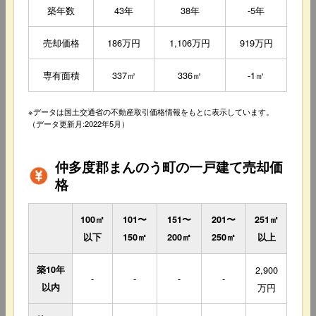
築年数
43年
38年
-5年
売却価格
186万円
1,106万円
919万円
専有面積
337㎡
336㎡
-1㎡
※データは国土交通省の不動産取引価格情報をもとに表示しています。
（データ更新月:2022年5月）
仲多度郡まんのう町の一戸建て売却価
格
100㎡
101〜
151〜
201〜
251㎡
以下
150㎡
200㎡
250㎡
以上
築10年
2,900
-
-
-
-
以内
万円