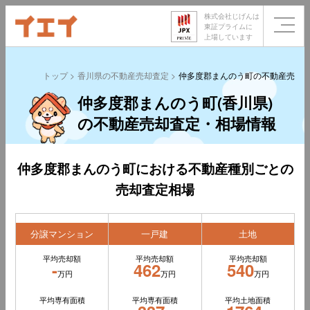
株式会社じげんは
東証プライムに
上場しています
トップ
香川県の不動産売却査定
仲多度郡まんのう町の不動産売却
仲多度郡まんのう町(香川県)
の不動産売却査定・相場情報
仲多度郡まんのう町における不動産種別ごとの
売却査定相場
分譲マンション
一戸建
土地
平均売却額
平均売却額
平均売却額
-
462
540
万円
万円
万円
平均専有面積
平均専有面積
平均土地面積