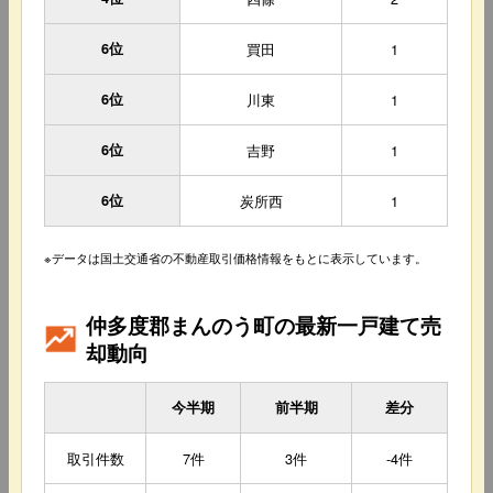
6位
買田
1
6位
川東
1
6位
吉野
1
6位
炭所西
1
※データは国土交通省の不動産取引価格情報をもとに表示しています。
仲多度郡まんのう町の最新一戸建て売
却動向
今半期
前半期
差分
取引件数
7件
3件
-4件