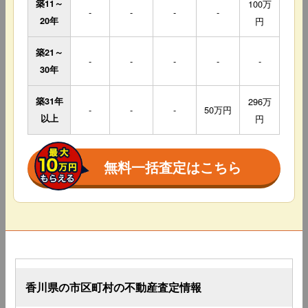
築11～
100万
-
-
-
-
20年
円
築21～
-
-
-
-
-
30年
築31年
296万
-
-
-
50万円
以上
円
無料一括査定はこちら
香川県の市区町村の不動産査定情報