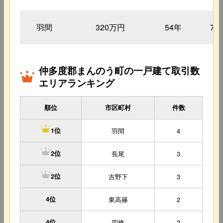
羽間
320万円
54年
70
仲多度郡まんのう町の一戸建て取引数
エリアランキング
順位
市区町村
件数
羽間
4
1位
長尾
3
2位
吉野下
3
2位
4位
東高篠
2
4位
四條
2