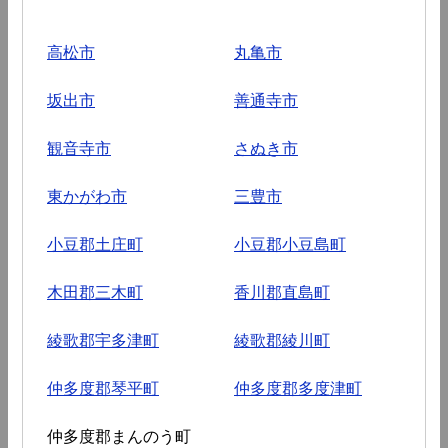
高松市
丸亀市
坂出市
善通寺市
観音寺市
さぬき市
東かがわ市
三豊市
小豆郡土庄町
小豆郡小豆島町
木田郡三木町
香川郡直島町
綾歌郡宇多津町
綾歌郡綾川町
仲多度郡琴平町
仲多度郡多度津町
仲多度郡まんのう町