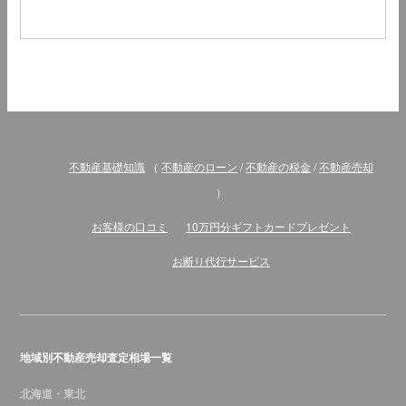
不動産基礎知識
（
不動産のローン
/
不動産の税金
/
不動産売却
）
お客様の口コミ
10万円分ギフトカードプレゼント
お断り代行サービス
地域別不動産売却査定相場一覧
北海道・東北