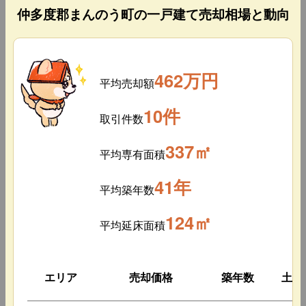
仲多度郡まんのう町の一戸建て売却相場と動向
462万円
平均売却額
10件
取引件数
337㎡
平均専有面積
41年
平均築年数
124㎡
平均延床面積
エリア
売却価格
築年数
土地