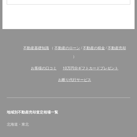
不動産基礎知識
（
不動産のローン
/
不動産の税金
/
不動産売却
）
お客様の口コミ
10万円分ギフトカードプレゼント
お断り代行サービス
地域別不動産売却査定相場一覧
北海道・東北