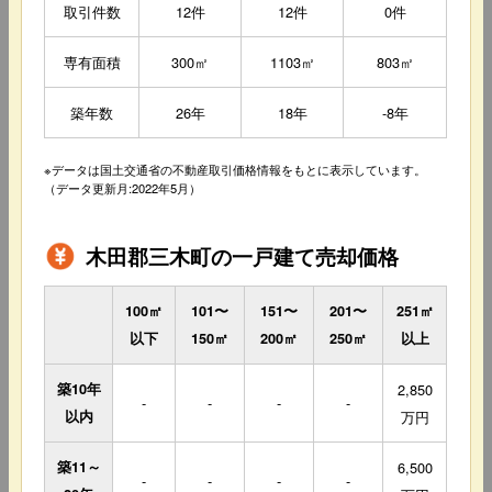
取引件数
12件
12件
0件
専有面積
300㎡
1103㎡
803㎡
築年数
26年
18年
-8年
※データは国土交通省の不動産取引価格情報をもとに表示しています。
（データ更新月:2022年5月）
木田郡三木町の一戸建て売却価格
100㎡
101〜
151〜
201〜
251㎡
以下
150㎡
200㎡
250㎡
以上
築10年
2,850
-
-
-
-
以内
万円
築11～
6,500
-
-
-
-