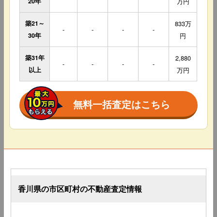
20年
万円
築21～
833万
-
-
-
-
30年
円
築31年
2,880
-
-
-
-
以上
万円
無料一括査定はこちら
香川県の市区町村の不動産査定情報