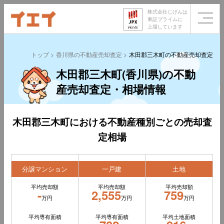
株式会社じげんは
東証プライムに
上場しています
トップ
香川県の不動産売却査定
木田郡三木町の不動産売却査定
木田郡三木町(香川県)の不動
産売却査定・相場情報
木田郡三木町における不動産種別ごとの売却査
定相場
分譲マンション
一戸建
土地
平均売却額
平均売却額
平均売却額
-
2,555
759
万円
万円
万円
平均専有面積
平均専有面積
平均土地面積