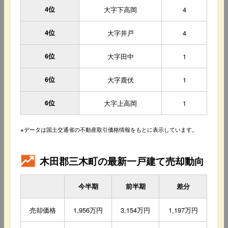
4位
大字下高岡
4
4位
大字井戸
4
6位
大字田中
1
6位
大字鹿伏
1
6位
大字上高岡
1
※データは国土交通省の不動産取引価格情報をもとに表示しています。
木田郡三木町の最新一戸建て売却動向
今半期
前半期
差分
売却価格
1,956万円
3,154万円
1,197万円