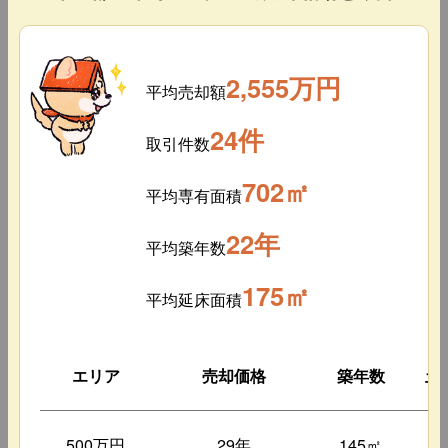
2,555万円
平均売却額
24件
取引件数
702㎡
平均専有面積
22年
平均築年数
175㎡
平均延床面積
エリア
売却価格
築年数
土
500万円
29年
145㎡
1