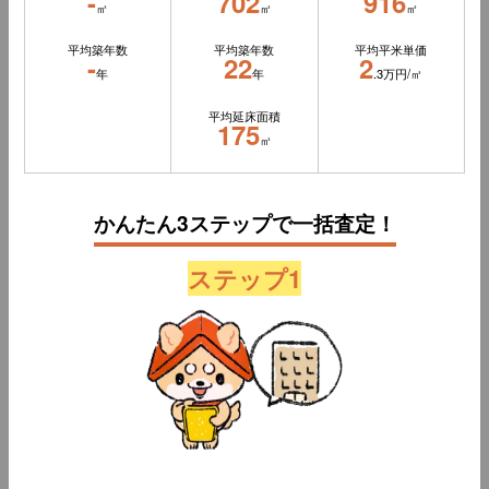
-
702
916
㎡
㎡
㎡
平均築年数
平均築年数
平均平米単価
-
22
2
年
年
.3万円/㎡
平均延床面積
175
㎡
かんたん3ステップで一括査定！
ステップ1