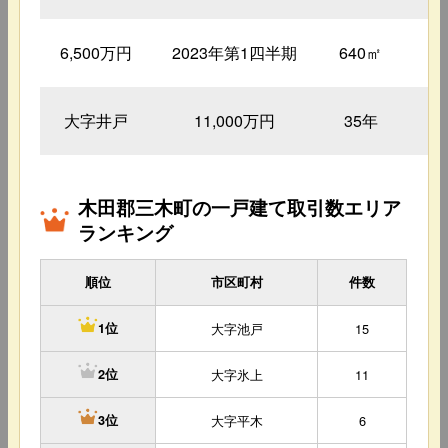
6,500万円
2023年第1四半期
640㎡
8
大字井戸
11,000万円
35年
9
木田郡三木町の一戸建て取引数エリア
ランキング
順位
市区町村
件数
大字池戸
15
1位
大字氷上
11
2位
大字平木
6
3位