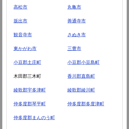
高松市
丸亀市
坂出市
善通寺市
観音寺市
さぬき市
東かがわ市
三豊市
小豆郡土庄町
小豆郡小豆島町
木田郡三木町
香川郡直島町
綾歌郡宇多津町
綾歌郡綾川町
仲多度郡琴平町
仲多度郡多度津町
仲多度郡まんのう町