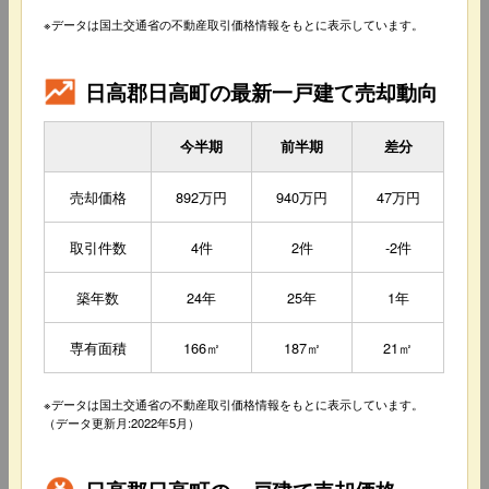
※データは国土交通省の不動産取引価格情報をもとに表示しています。
日高郡日高町の最新一戸建て売却動向
今半期
前半期
差分
売却価格
892万円
940万円
47万円
取引件数
4件
2件
-2件
築年数
24年
25年
1年
専有面積
166㎡
187㎡
21㎡
※データは国土交通省の不動産取引価格情報をもとに表示しています。
（データ更新月:2022年5月）