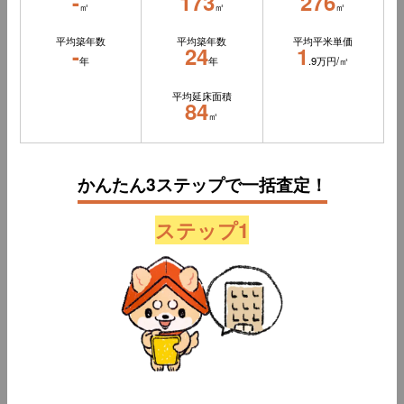
-
173
276
㎡
㎡
㎡
平均築年数
平均築年数
平均平米単価
-
24
1
年
年
.9万円/㎡
平均延床面積
84
㎡
かんたん3ステップで一括査定！
ステップ1