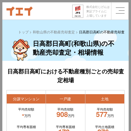
株式会社じげんは
東証プライムに
上場しています
トップ
和歌山県の不動産売却査定
日高郡日高町の不動産売却査定
日高郡日高町(和歌山県)の不
動産売却査定・相場情報
日高郡日高町における不動産種別ごとの売却査
定相場
分譲マンション
一戸建
土地
平均売却額
平均売却額
平均売却額
-
908
577
万円
万円
万円
平均専有面積
平均専有面積
平均土地面積