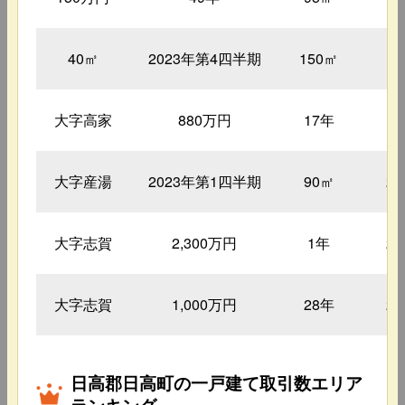
40㎡
2023年第4四半期
150㎡
1
大字高家
880万円
17年
1
大字産湯
2023年第1四半期
90㎡
2
大字志賀
2,300万円
1年
2
大字志賀
1,000万円
28年
2
日高郡日高町の一戸建て取引数エリア