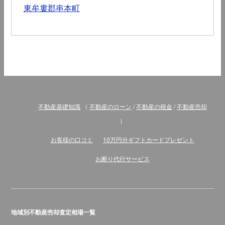
東牟婁郡串本町
不動産基礎知識
（
不動産のローン
/
不動産の税金
/
不動産売却
）
お客様の口コミ
10万円分ギフトカードプレゼント
お断り代行サービス
地域別不動産売却査定相場一覧