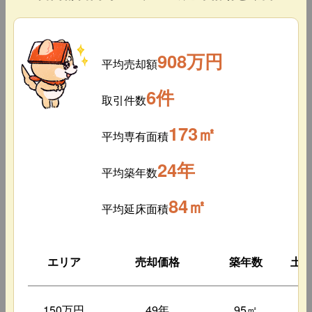
908万円
平均売却額
6件
取引件数
173㎡
平均専有面積
24年
平均築年数
84㎡
平均延床面積
エリア
売却価格
築年数
土
150万円
49年
95㎡
7