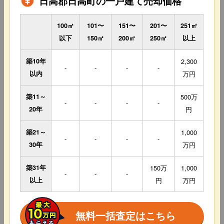
日高郡日高町の一戸建て売却価格
100㎡
101〜
151〜
201〜
251㎡
以下
150㎡
200㎡
250㎡
以上
築10年
2,300
-
-
-
-
以内
万円
築11～
500万
-
-
-
-
20年
円
築21～
1,000
-
-
-
-
30年
万円
築31年
150万
1,000
-
-
-
以上
円
万円
無料一括査定はこちら