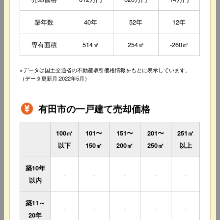
築年数
40年
52年
12年
専有面積
514㎡
254㎡
-260㎡
※データは国土交通省の不動産取引価格情報をもとに表示しています。
（データ更新月:2022年5月）
有田市の一戸建て売却価格
100㎡
101〜
151〜
201〜
251㎡
以下
150㎡
200㎡
250㎡
以上
築10年
-
-
-
-
-
以内
築11～
-
-
-
-
-
20年