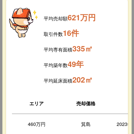
621万円
平均売却額
16件
取引件数
335㎡
平均専有面積
49年
平均築年数
202㎡
平均延床面積
エリア
売却価格
築
460万円
箕島
2023