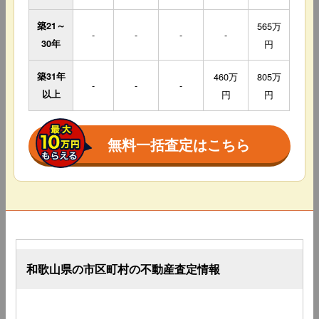
築21～
565万
-
-
-
-
30年
円
築31年
460万
805万
-
-
-
以上
円
円
無料一括査定はこちら
和歌山県の市区町村の不動産査定情報