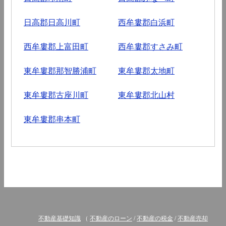
日高郡日高川町
西牟婁郡白浜町
西牟婁郡上富田町
西牟婁郡すさみ町
東牟婁郡那智勝浦町
東牟婁郡太地町
東牟婁郡古座川町
東牟婁郡北山村
東牟婁郡串本町
不動産基礎知識
（
不動産のローン
/
不動産の税金
/
不動産売却