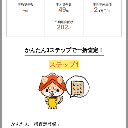
平均築年数
平均築年数
平均平米単価
-
49
2
年
年
.1万円/㎡
平均延床面積
202
㎡
かんたん3ステップで一括査定！
ステップ1
「かんたん一括査定登録」