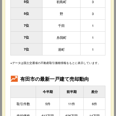
5位
初島町
3
5位
野
3
7位
千田
1
7位
糸我町
1
7位
港町
1
※データは国土交通省の不動産取引価格情報をもとに表示しています。
有田市の最新一戸建て売却動向
今半期
前半期
差分
取引件数
5件
11件
6件
売却価格
612万円
626万円
14万円