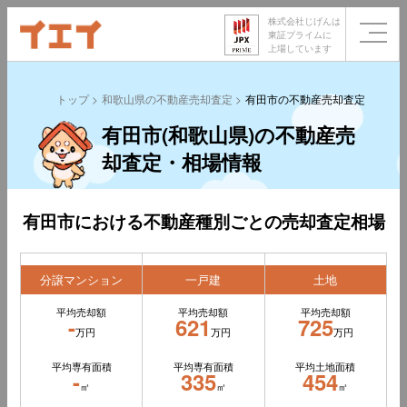
株式会社じげんは
東証プライムに
上場しています
トップ
和歌山県の不動産売却査定
有田市の不動産売却査定
有田市(和歌山県)の不動産売
却査定・相場情報
有田市における不動産種別ごとの売却査定相場
分譲マンション
一戸建
土地
平均売却額
平均売却額
平均売却額
-
621
725
万円
万円
万円
平均専有面積
平均専有面積
平均土地面積
-
335
454
㎡
㎡
㎡