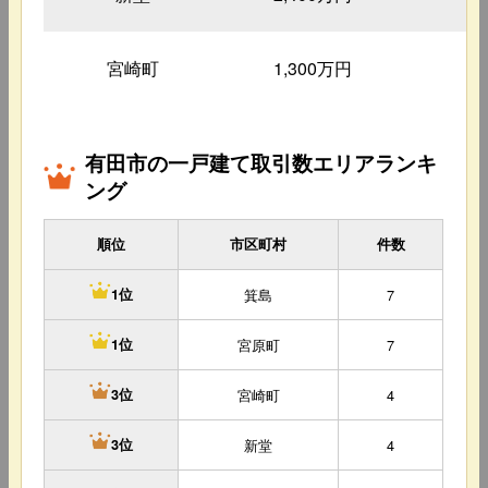
宮崎町
1,300万円
5
有田市の一戸建て取引数エリアランキ
ング
順位
市区町村
件数
箕島
7
1位
宮原町
7
1位
宮崎町
4
3位
新堂
4
3位