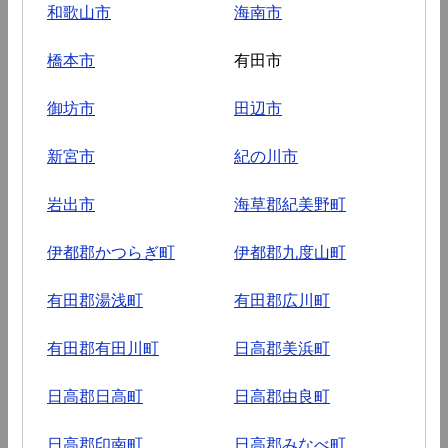
和歌山市
海南市
橋本市
有田市
御坊市
田辺市
新宮市
紀の川市
岩出市
海草郡紀美野町
伊都郡かつらぎ町
伊都郡九度山町
有田郡湯浅町
有田郡広川町
有田郡有田川町
日高郡美浜町
日高郡日高町
日高郡由良町
日高郡印南町
日高郡みなべ町