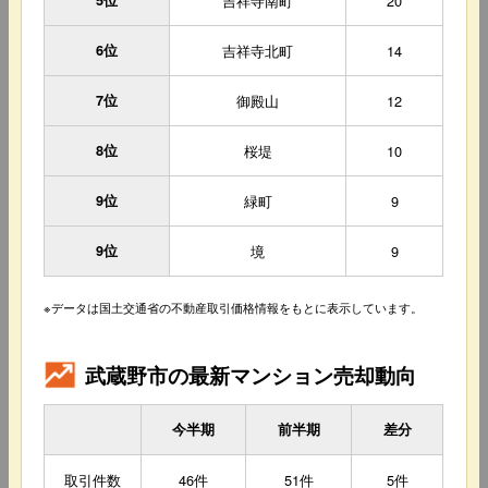
5位
吉祥寺南町
20
6位
吉祥寺北町
14
7位
御殿山
12
8位
桜堤
10
9位
緑町
9
9位
境
9
※データは国土交通省の不動産取引価格情報をもとに表示しています。
武蔵野市の最新マンション売却動向
今半期
前半期
差分
取引件数
46件
51件
5件