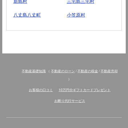
新島村
三宅島三宅村
八丈島八丈町
小笠原村
不動産基礎知識
（
不動産のローン
/
不動産の税金
/
不動産売却
）
お客様の口コミ
10万円分ギフトカードプレゼント
お断り代行サービス