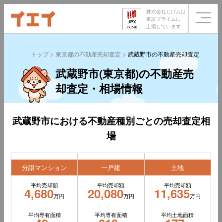
株式会社じげんは
東証プライムに
上場しています
トップ
東京都の不動産売却査定
武蔵野市の不動産売却査定
武蔵野市(東京都)の不動産売
却査定・相場情報
武蔵野市における不動産種別ごとの売却査定相
場
分譲マンション
一戸建
土地
平均売却額
平均売却額
平均売却額
4,680
20,080
11,635
万円
万円
万円
平均専有面積
平均専有面積
平均土地面積