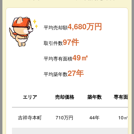
4,680万円
平均売却額
97件
取引件数
49㎡
平均専有面積
27年
平均築年数
エリア
売却価格
築年数
専有面積
吉祥寺本町
710万円
44年
10㎡