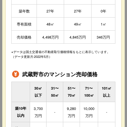
築年数
27年
27年
0年
専有面積
48㎡
49㎡
1㎡
売却価格
4,498万円
4,845万円
346万円
※データは国土交通省の不動産取引価格情報をもとに表示しています。
（データ更新月:2022年5月）
武蔵野市のマンション売却価格
30㎡
31〜
51〜
71〜
101㎡
以下
50㎡
70㎡
100㎡
以上
築10年
3,700
9,280
10,000
-
-
以内
万円
万円
万円