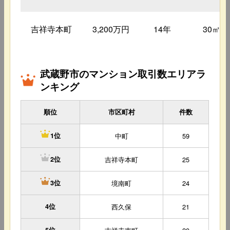
吉祥寺本町
3,200万円
14年
30㎡
武蔵野市のマンション取引数エリアラ
ンキング
順位
市区町村
件数
中町
59
1位
吉祥寺本町
25
2位
境南町
24
3位
4位
西久保
21