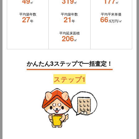
49
319
177
㎡
㎡
㎡
平均築年数
平均築年数
平均平米単価
27
21
66
年
年
.5万円/㎡
平均延床面積
206
㎡
かんたん3ステップで一括査定！
ステップ1