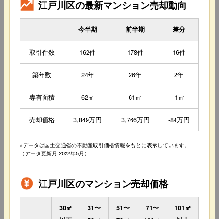
江戸川区の最新マンション売却動向
今半期
前半期
差分
取引件数
162件
178件
16件
築年数
24年
26年
2年
専有面積
62㎡
61㎡
-1㎡
売却価格
3,849万円
3,766万円
-84万円
※データは国土交通省の不動産取引価格情報をもとに表示しています。
（データ更新月:2022年5月）
江戸川区のマンション売却価格
30㎡
31〜
51〜
71〜
101㎡