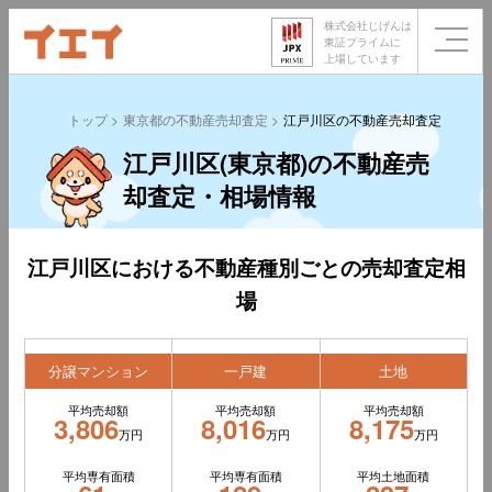
株式会社じげんは
東証プライムに
上場しています
トップ
東京都の不動産売却査定
江戸川区の不動産売却査定
江戸川区(東京都)の不動産売
却査定・相場情報
江戸川区における不動産種別ごとの売却査定相
場
分譲マンション
一戸建
土地
平均売却額
平均売却額
平均売却額
3,806
8,016
8,175
万円
万円
万円
平均専有面積
平均専有面積
平均土地面積