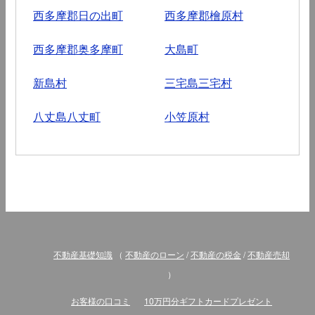
西多摩郡日の出町
西多摩郡檜原村
西多摩郡奥多摩町
大島町
新島村
三宅島三宅村
八丈島八丈町
小笠原村
不動産基礎知識
（
不動産のローン
/
不動産の税金
/
不動産売却
）
お客様の口コミ
10万円分ギフトカードプレゼント