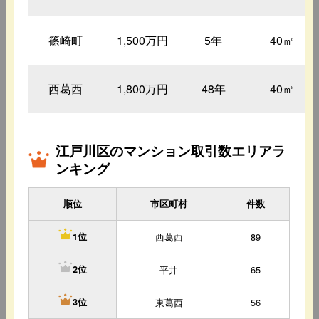
篠崎町
1,500万円
5年
40㎡
西葛西
1,800万円
48年
40㎡
江戸川区のマンション取引数エリアラ
ンキング
順位
市区町村
件数
西葛西
89
1位
平井
65
2位
東葛西
56
3位