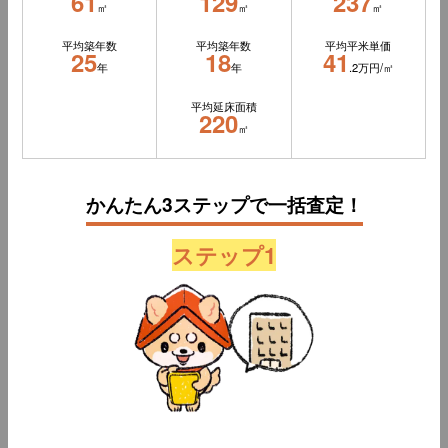
61
129
237
㎡
㎡
㎡
平均築年数
平均築年数
平均平米単価
25
18
41
年
年
.2万円/㎡
平均延床面積
220
㎡
かんたん3ステップで一括査定！
ステップ1