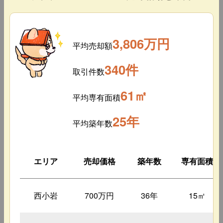
3,806万円
平均売却額
340件
取引件数
61㎡
平均専有面積
25年
平均築年数
エリア
売却価格
築年数
専有面積
西小岩
700万円
36年
15㎡