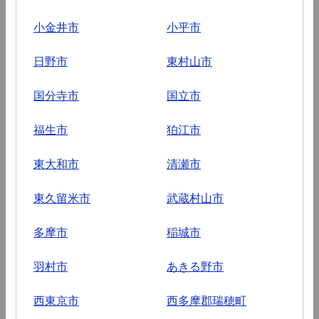
小金井市
小平市
日野市
東村山市
国分寺市
国立市
福生市
狛江市
東大和市
清瀬市
東久留米市
武蔵村山市
多摩市
稲城市
羽村市
あきる野市
西東京市
西多摩郡瑞穂町