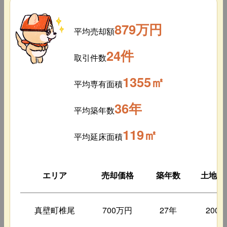
879万円
平均売却額
24件
取引件数
1355㎡
平均専有面積
36年
平均築年数
119㎡
平均延床面積
エリア
売却価格
築年数
土地面
真壁町椎尾
700万円
27年
200