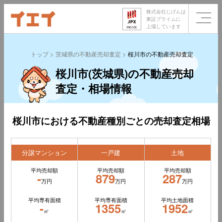
株式会社じげんは
東証プライムに
上場しています
トップ
茨城県の不動産売却査定
桜川市の不動産売却査定
桜川市(茨城県)の不動産売却
査定・相場情報
桜川市における不動産種別ごとの売却査定相場
分譲マンション
一戸建
土地
平均売却額
平均売却額
平均売却額
-
879
287
万円
万円
万円
平均専有面積
平均専有面積
平均土地面積
-
1355
1952
㎡
㎡
㎡