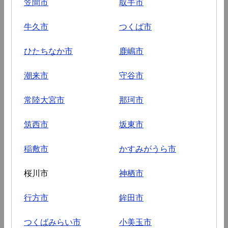
笠間市
取手市
牛久市
つくば市
ひたちなか市
鹿嶋市
潮来市
守谷市
常陸大宮市
那珂市
筑西市
坂東市
稲敷市
かすみがうら市
桜川市
神栖市
行方市
鉾田市
つくばみらい市
小美玉市