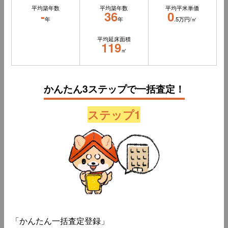
平均築年数
平均築年数
平均平米単価
-
36
0
年
年
.5万円/㎡
平均延床面積
119
㎡
かんたん3ステップで一括査定！
ステップ1
「かんたん一括査定登録」