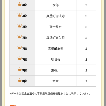
友部
2
3位
真壁町源法寺
2
3位
富士見台
2
3位
真壁町東矢貝
2
3位
真壁町亀熊
2
3位
明日香
2
3位
東桜川
2
3位
本木
2
3位
※データは国土交通省の不動産取引価格情報をもとに表示しています。