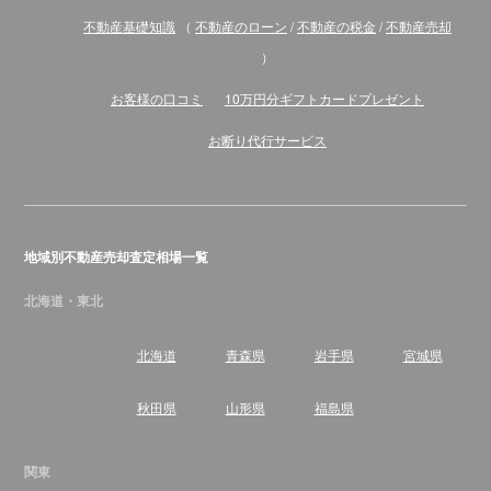
不動産基礎知識
（
不動産のローン
/
不動産の税金
/
不動産売却
）
お客様の口コミ
10万円分ギフトカードプレゼント
お断り代行サービス
地域別不動産売却査定相場一覧
北海道・東北
北海道
青森県
岩手県
宮城県
秋田県
山形県
福島県
関東