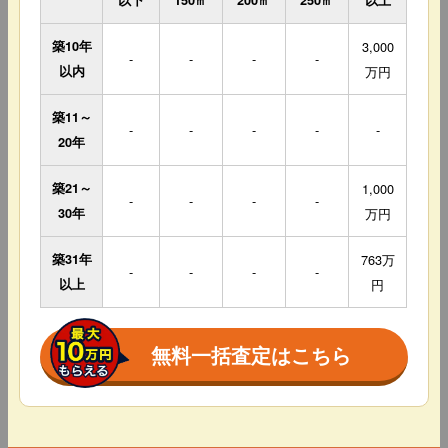
以下
150㎡
200㎡
250㎡
以上
築10年
3,000
-
-
-
-
以内
万円
築11～
-
-
-
-
-
20年
築21～
1,000
-
-
-
-
30年
万円
築31年
763万
-
-
-
-
以上
円
無料一括査定はこちら