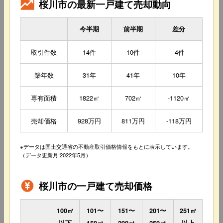
桜川市の最新一戸建て売却動向
今半期
前半期
差分
取引件数
14件
10件
-4件
築年数
31年
41年
10年
専有面積
1822㎡
702㎡
-1120㎡
売却価格
928万円
811万円
-118万円
※データは国土交通省の不動産取引価格情報をもとに表示しています。
（データ更新月:2022年5月）
桜川市の一戸建て売却価格
100㎡
101〜
151〜
201〜
251㎡