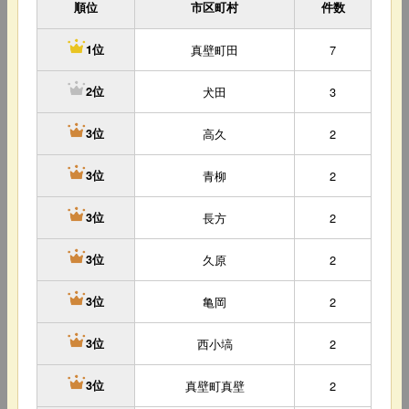
順位
市区町村
件数
真壁町田
7
1位
犬田
3
2位
高久
2
3位
青柳
2
3位
長方
2
3位
久原
2
3位
亀岡
2
3位
西小塙
2
3位
真壁町真壁
2
3位