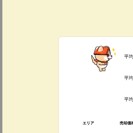
平
平
平
エリア
売却価