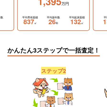
1,395
万円
年数
平均専有面積
平均築年数
平均延床面積
平
837
26
132
1
㎡
年
㎡
かんたん3ステップで一括査定！
ステップ2