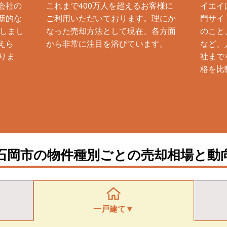
会社の
これまで400万人を超えるお客様に
イエイ
新的な
ご利用いただいております。理にか
門サイ
生しまし
なった売却方法として現在、各方面
のこと
えら
から非常に注目を浴びています。
など、
りま
社まで
格を比
石岡市の物件種別ごとの売却相場と動
一戸建て▼