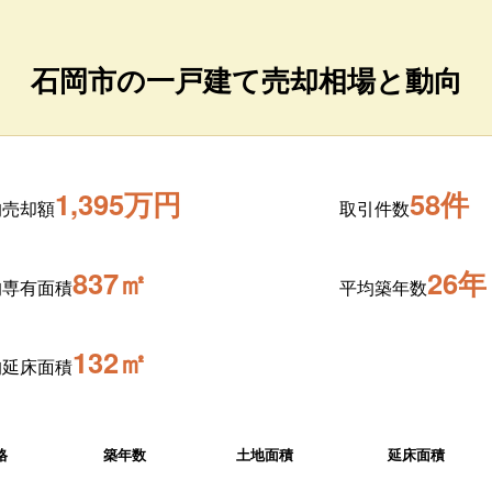
石岡市の一戸建て売却相場と動向
1,395万円
58件
均売却額
取引件数
837㎡
26年
均専有面積
平均築年数
132㎡
均延床面積
格
築年数
土地面積
延床面積