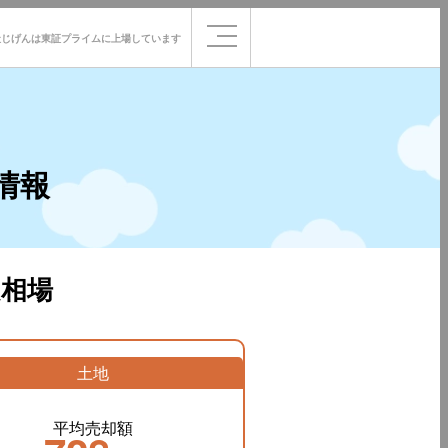
社じげんは
東証プライムに
上場しています
情報
相場
土地
平均売却額