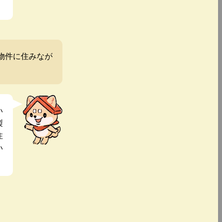
物件に住みなが
い
製
住
い