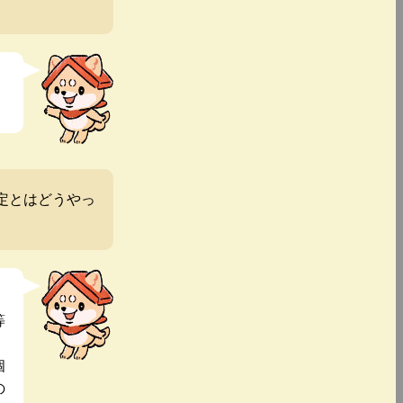
定とはどうやっ
等
個
の