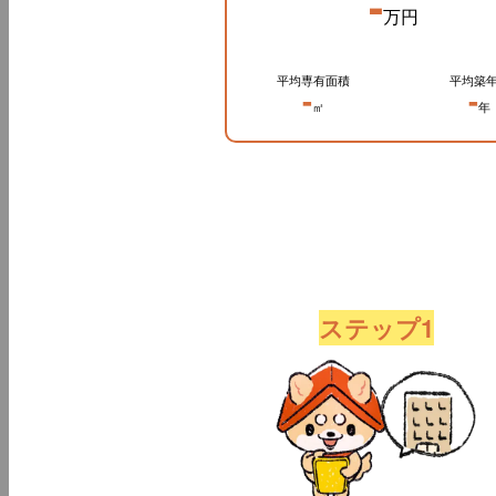
-
万円
平均専有面積
平均築
-
-
㎡
年
ステップ1