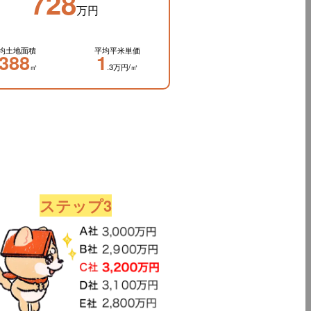
728
万円
均土地面積
平均平米単価
388
1
㎡
.3万円/㎡
ステップ3