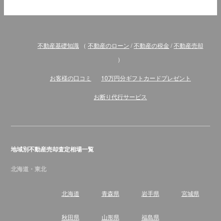
不動産基礎知識
（
不動産のローン
/
不動産の税金
/
不動産売却
）
お客様の口コミ
10万円分ギフトカードプレゼント
お断り代行サービス
地域別不動産売却査定相場一覧
北海道・東北
北海道
青森県
岩手県
宮城県
秋田県
山形県
福島県