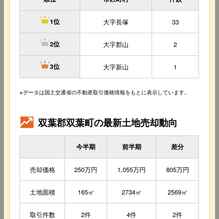
大字長塚
33
1位
大字郡山
2
2位
大字新山
1
3位
※データは国土交通省の不動産取引価格情報をもとに表示しています。
双葉郡双葉町の最新土地売却動向
今半期
前半期
差分
売却価格
250万円
1,055万円
805万円
土地面積
165㎡
2734㎡
2569㎡
取引件数
2件
4件
2件