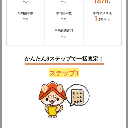
-
-
1878
㎡
㎡
㎡
平均築年数
平均築年数
平均平米単価
-
-
1
年
年
.6万円/㎡
平均延床面積
-
㎡
かんたん3ステップで一括査定！
ステップ1