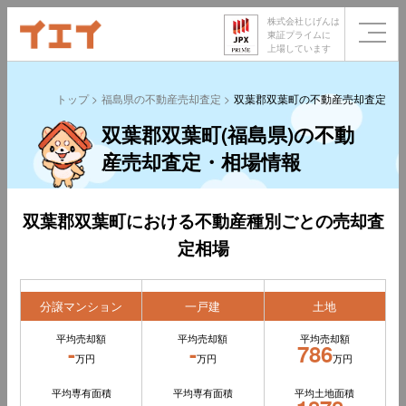
株式会社じげんは
東証プライムに
上場しています
トップ
福島県の不動産売却査定
双葉郡双葉町の不動産売却査定
双葉郡双葉町(福島県)の不動
産売却査定・相場情報
双葉郡双葉町における不動産種別ごとの売却査
定相場
分譲マンション
一戸建
土地
平均売却額
平均売却額
平均売却額
-
-
786
万円
万円
万円
平均専有面積
平均専有面積
平均土地面積