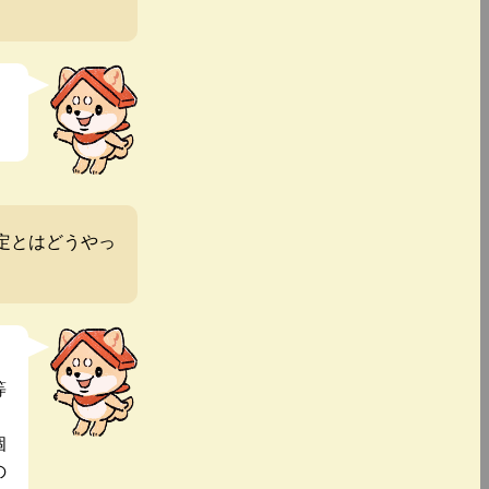
定とはどうやっ
等
個
の