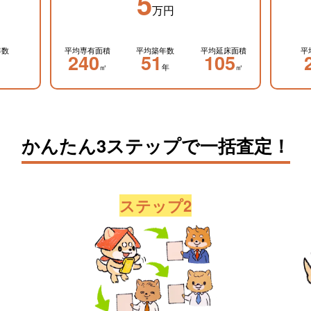
5
万円
年数
平均専有面積
平均築年数
平均延床面積
平
240
51
105
㎡
年
㎡
かんたん3ステップで一括査定！
ステップ2