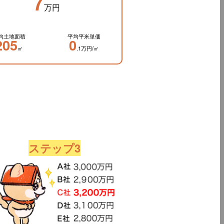
7
万円
均土地面積
平均平米単価
205
0
㎡
.1万円/㎡
ステップ3