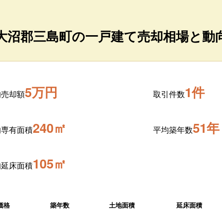
大沼郡三島町の一戸建て売却相場と動
5万円
1件
均売却額
取引件数
240㎡
51年
均専有面積
平均築年数
105㎡
均延床面積
価格
築年数
土地面積
延床面積