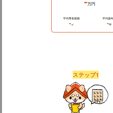
-
万円
平均専有面積
平均築
-
-
㎡
年
ステップ1