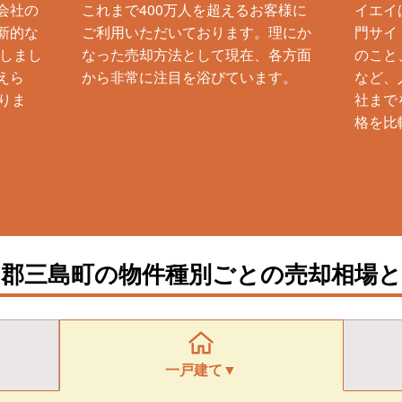
会社の
これまで400万人を超えるお客様に
イエイ
新的な
ご利用いただいております。理にか
門サイ
生しまし
なった売却方法として現在、各方面
のこと
えら
から非常に注目を浴びています。
など、
りま
社まで
格を比
沼郡三島町の物件種別ごとの売却相場と
一戸建て▼