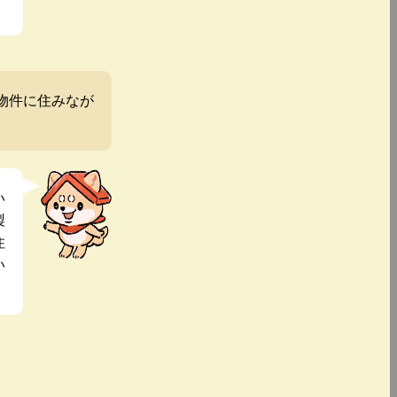
物件に住みなが
い
製
住
い