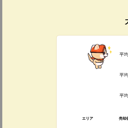
平
平
平
エリア
売却