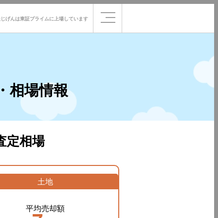
社じげんは
東証プライムに
上場しています
・相場情報
査定相場
土地
平均売却額