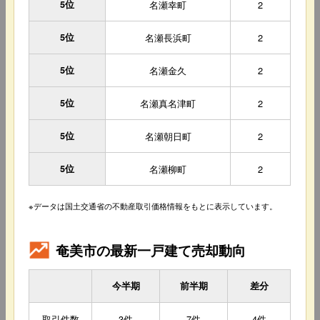
5位
名瀬幸町
2
5位
名瀬長浜町
2
5位
名瀬金久
2
5位
名瀬真名津町
2
5位
名瀬朝日町
2
5位
名瀬柳町
2
※データは国土交通省の不動産取引価格情報をもとに表示しています。
奄美市の最新一戸建て売却動向
今半期
前半期
差分
取引件数
3件
7件
4件