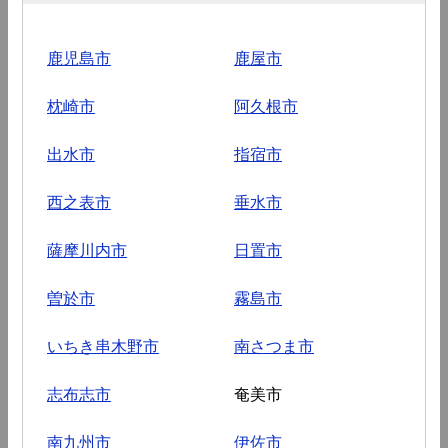
鹿児島市
鹿屋市
枕崎市
阿久根市
出水市
指宿市
西之表市
垂水市
薩摩川内市
日置市
曽於市
霧島市
いちき串木野市
南さつま市
志布志市
奄美市
南九州市
伊佐市