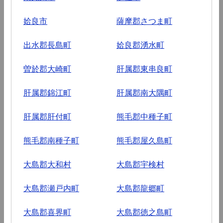
姶良市
薩摩郡さつま町
出水郡長島町
姶良郡湧水町
曽於郡大崎町
肝属郡東串良町
肝属郡錦江町
肝属郡南大隅町
肝属郡肝付町
熊毛郡中種子町
熊毛郡南種子町
熊毛郡屋久島町
大島郡大和村
大島郡宇検村
大島郡瀬戸内町
大島郡龍郷町
大島郡喜界町
大島郡徳之島町