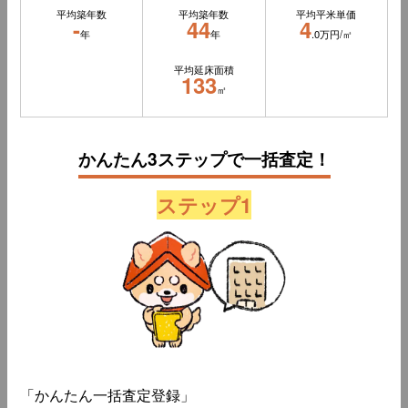
平均築年数
平均築年数
平均平米単価
-
44
4
年
年
.0万円/㎡
平均延床面積
133
㎡
かんたん3ステップで一括査定！
ステップ1
「かんたん一括査定登録」