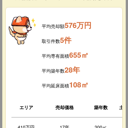
576万円
平均売却額
5件
取引件数
655㎡
平均専有面積
28年
平均築年数
108㎡
平均延床面積
エリア
売却価格
築年数
土
410万円
17年
300㎡
6