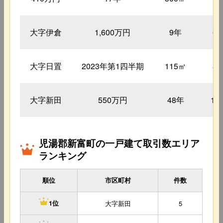
大字伊倉
1,600万円
9年
6
大字日置
2023年第1四半期
115㎡
8
大字新田
550万円
48年
13
児湯郡新富町の一戸建て取引数エリア
ランキング
順位
市区町村
件数
大字新田
5
1位