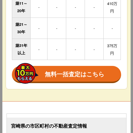
築11～
410万
-
-
-
-
20年
円
築21～
-
-
-
-
-
30年
築31年
375万
-
-
-
-
以上
円
無料一括査定はこちら
宮崎県の市区町村の不動産査定情報