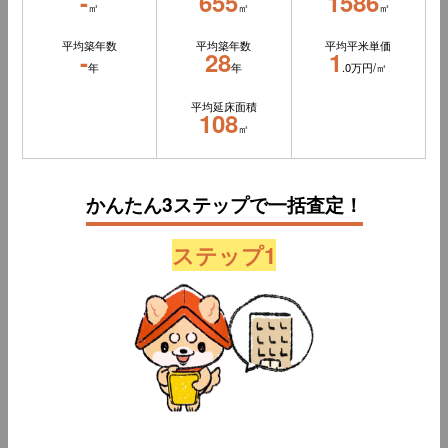
-
655
1586
㎡
㎡
㎡
平均築年数
平均築年数
平均平米単価
-
28
1
年
年
.0万円/㎡
平均延床面積
108
㎡
かんたん3ステップで一括査定！
ステップ1