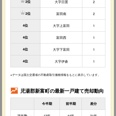
大字日置
2
2位
富田南
2
2位
4位
大字上富田
1
4位
富田西
1
4位
大字下富田
1
4位
大字伊倉
1
※データは国土交通省の不動産取引価格情報をもとに表示しています。
児湯郡新富町の最新一戸建て売却動向
今半期
前半期
差分
築年数
13年
44年
31年