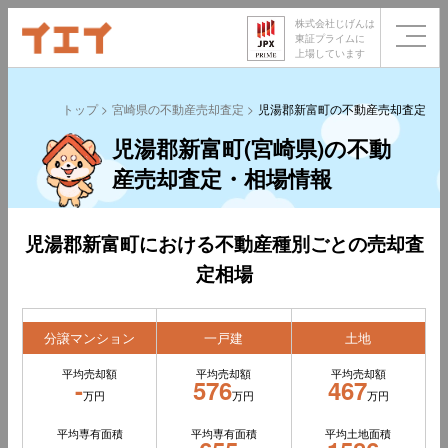
株式会社じげんは
東証プライムに
上場しています
トップ
宮崎県の不動産売却査定
児湯郡新富町の不動産売却査定
児湯郡新富町(宮崎県)の不動
産売却査定・相場情報
児湯郡新富町における不動産種別ごとの売却査
定相場
分譲マンション
一戸建
土地
平均売却額
平均売却額
平均売却額
-
576
467
万円
万円
万円
平均専有面積
平均専有面積
平均土地面積