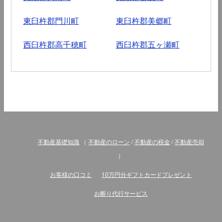
東臼杵郡門川町
東臼杵郡美郷町
西臼杵郡高千穂町
西臼杵郡五ヶ瀬町
不動産基礎知識
（
不動産のローン
/
不動産の税金
/
不動産売却
）
お客様の口コミ
10万円分ギフトカードプレゼント
お断り代行サービス