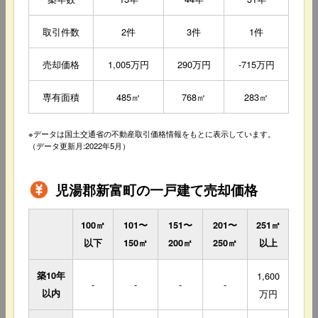
取引件数
2件
3件
1件
売却価格
1,005万円
290万円
-715万円
専有面積
485㎡
768㎡
283㎡
※データは国土交通省の不動産取引価格情報をもとに表示しています。
（データ更新月:2022年5月）
児湯郡新富町の一戸建て売却価格
100㎡
101〜
151〜
201〜
251㎡
以下
150㎡
200㎡
250㎡
以上
築10年
1,600
-
-
-
-
以内
万円