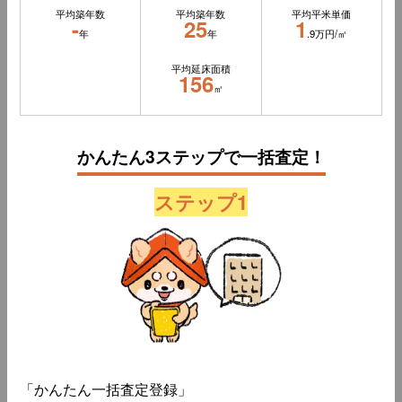
平均築年数
平均築年数
平均平米単価
-
25
1
年
年
.9万円/㎡
平均延床面積
156
㎡
かんたん3ステップで一括査定！
ステップ1
「かんたん一括査定登録」