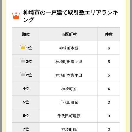
神埼市の一戸建て取引数エリアランキ
ング
順位
市区町村
件数
神埼町本堀
6
1位
神埼町田道ヶ里
5
2位
神埼町本告牟田
5
2位
4位
神埼町的
4
5位
千代田町姉
3
5位
千代田町境原
3
7位
神埼町鶴
2