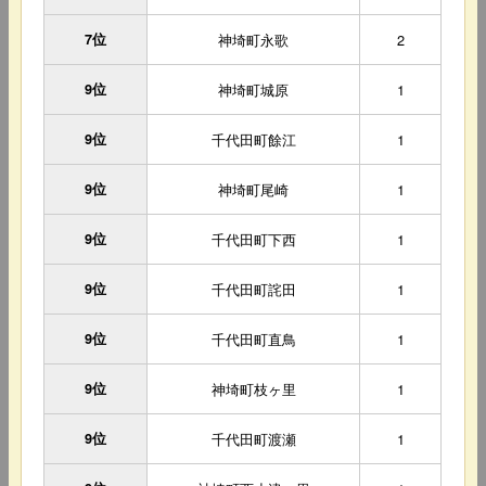
7位
神埼町永歌
2
9位
神埼町城原
1
9位
千代田町餘江
1
9位
神埼町尾崎
1
9位
千代田町下西
1
9位
千代田町詫田
1
9位
千代田町直鳥
1
9位
神埼町枝ヶ里
1
9位
千代田町渡瀬
1