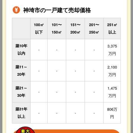
神埼市の一戸建て売却価格
100㎡
101〜
151〜
201〜
251㎡
以下
150㎡
200㎡
250㎡
以上
築10年
3,375
-
-
-
-
以内
万円
築11～
2,100
-
-
-
-
20年
万円
築21～
1,475
-
-
-
-
30年
万円
築31年
806万
-
-
-
-
以上
円