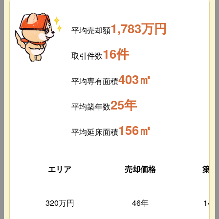
1,783万円
平均売却額
16件
取引件数
403㎡
平均専有面積
25年
平均築年数
156㎡
平均延床面積
エリア
売却価格
築年
320万円
46年
14