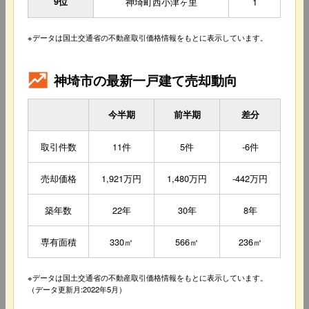
9位
神埼町西小津ヶ里
1
※データは国土交通省の不動産取引価格情報をもとに表示しています。
神埼市の最新一戸建て売却動向
今半期
前半期
差分
取引件数
11件
5件
-6件
売却価格
1,921万円
1,480万円
-442万円
築年数
22年
30年
8年
専有面積
330㎡
566㎡
236㎡
※データは国土交通省の不動産取引価格情報をもとに表示しています。
（データ更新月:2022年5月）