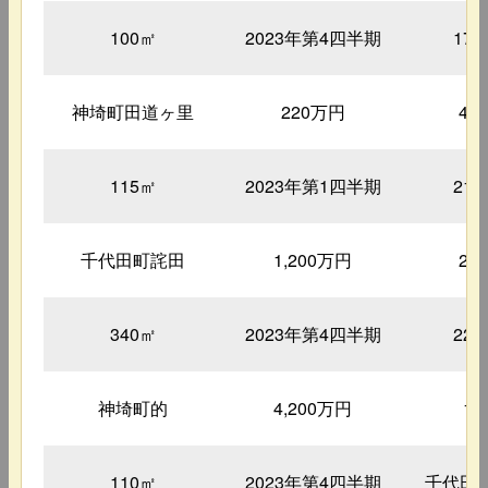
100㎡
2023年第4四半期
17
神埼町田道ヶ里
220万円
43
115㎡
2023年第1四半期
21
千代田町詫田
1,200万円
25
340㎡
2023年第4四半期
22
神埼町的
4,200万円
1
110㎡
2023年第4四半期
千代田