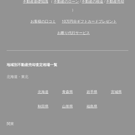
不動産基礎知識
（
不動産のローン
/
不動産の税金
/
不動産売却
）
お客様の口コミ
10万円分ギフトカードプレゼント
お断り代行サービス
地域別不動産売却査定相場一覧
北海道・東北
北海道
青森県
岩手県
宮城県
秋田県
山形県
福島県
関東