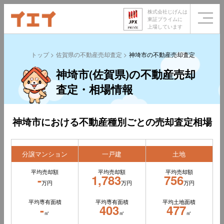
株式会社じげんは
東証プライムに
上場しています
トップ
佐賀県の不動産売却査定
神埼市の不動産売却査定
神埼市(佐賀県)の不動産売却
査定・相場情報
神埼市における不動産種別ごとの売却査定相場
分譲マンション
一戸建
土地
平均売却額
平均売却額
平均売却額
-
1,783
756
万円
万円
万円
平均専有面積
平均専有面積
平均土地面積
-
403
477
㎡
㎡
㎡