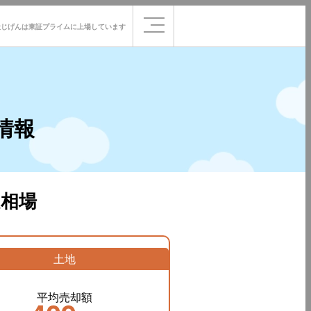
社じげんは
東証プライムに
上場しています
情報
相場
土地
平均売却額