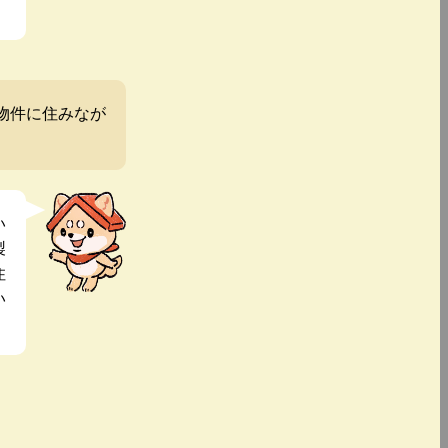
物件に住みなが
い
製
住
い