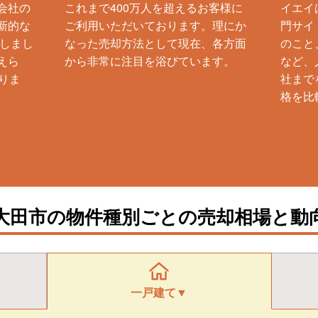
会社の
これまで400万人を超えるお客様に
イエイ
新的な
ご利用いただいております。理にか
門サイ
生しまし
なった売却方法として現在、各方面
のこと
えら
から非常に注目を浴びています。
など、
りま
社まで
格を比
大田市の物件種別ごとの売却相場と動
一戸建て▼