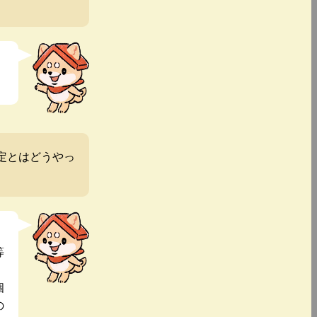
定とはどうやっ
等
個
の