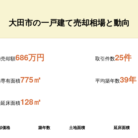
大田市の一戸建て売却相場と動向
686万円
25件
均売却額
取引件数
775㎡
39年
均専有面積
平均築年数
128㎡
均延床面積
却価格
築年数
土地面積
延床面積