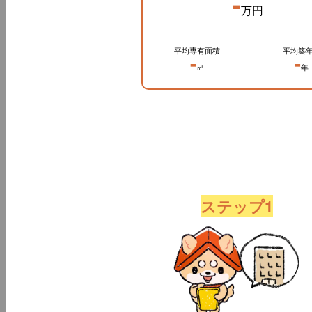
-
万円
平均専有面積
平均築
-
-
㎡
年
ステップ1