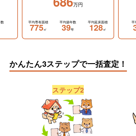
686
万円
年数
平均専有面積
平均築年数
平均延床面積
平
775
39
128
㎡
年
㎡
かんたん3ステップで一括査定！
ステップ2