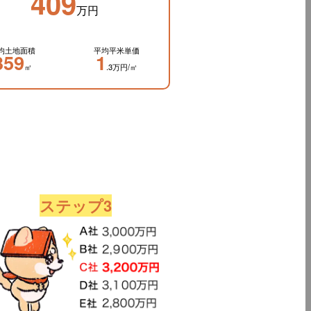
409
万円
均土地面積
平均平米単価
359
1
㎡
.3万円/㎡
ステップ3