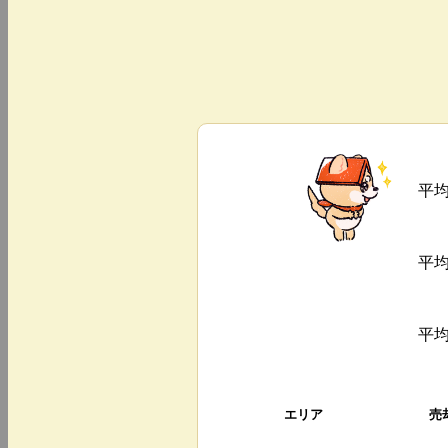
平
平
平
エリア
売