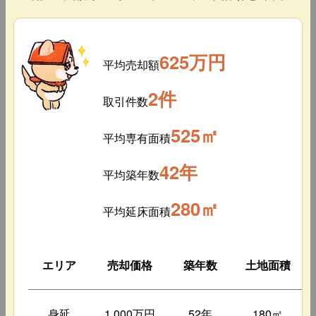
625万円
平均売却額
2件
取引件数
525㎡
平均専有面積
42年
平均築年数
280㎡
平均延床面積
エリア
売却価格
築年数
土地面積
身延
1,000万円
52年
180㎡