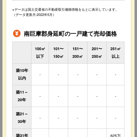
※データは国土交通省の不動産取引価格情報をもとに表示しています。
（データ更新月:2022年5月）
南巨摩郡身延町の一戸建て売却価格
100㎡
101〜
151〜
201〜
251㎡
以下
150㎡
200㎡
250㎡
以上
築10年
-
-
-
-
-
以内
築11～
-
-
-
-
-
20年
築21～
-
-
-
-
-
30年
築31年
625万