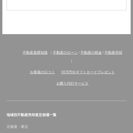
不動産基礎知識
（
不動産のローン
/
不動産の税金
/
不動産売却
）
お客様の口コミ
10万円分ギフトカードプレゼント
お断り代行サービス
地域別不動産売却査定相場一覧
北海道・東北