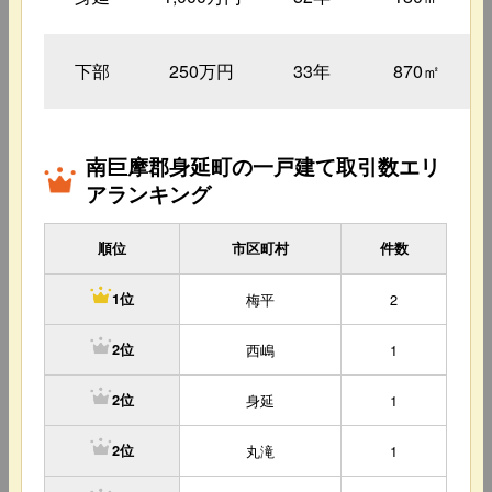
下部
250万円
33年
870㎡
南巨摩郡身延町の一戸建て取引数エリ
アランキング
順位
市区町村
件数
梅平
2
1位
西嶋
1
2位
身延
1
2位
丸滝
1
2位