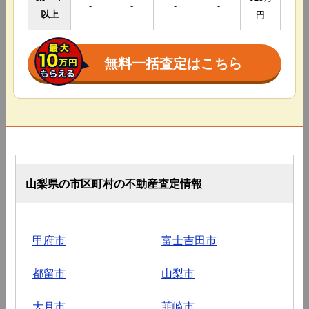
-
-
-
-
以上
円
無料一括査定はこちら
山梨県の市区町村の不動産査定情報
甲府市
富士吉田市
都留市
山梨市
大月市
韮崎市