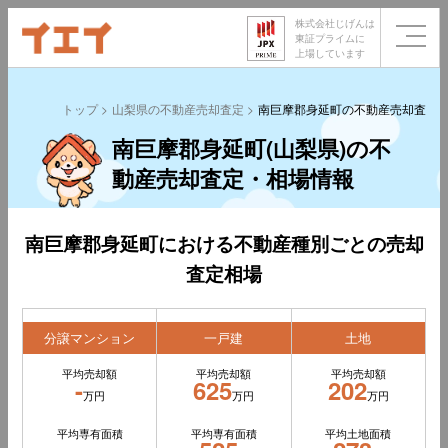
株式会社じげんは
東証プライムに
上場しています
トップ
山梨県の不動産売却査定
南巨摩郡身延町の不動産売却査定
南巨摩郡身延町(山梨県)の不
動産売却査定・相場情報
南巨摩郡身延町における不動産種別ごとの売却
査定相場
分譲マンション
一戸建
土地
平均売却額
平均売却額
平均売却額
-
625
202
万円
万円
万円
平均専有面積
平均専有面積
平均土地面積