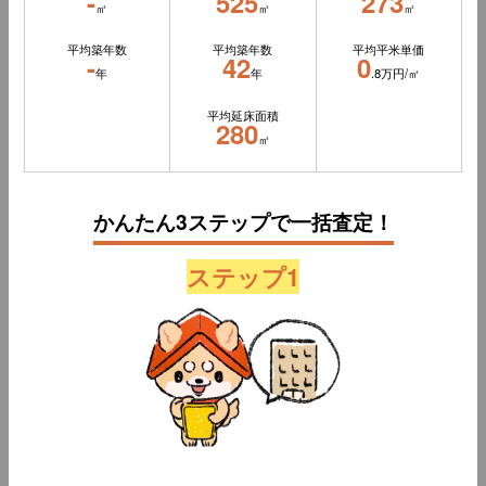
-
525
273
㎡
㎡
㎡
平均築年数
平均築年数
平均平米単価
-
42
0
年
年
.8万円/㎡
平均延床面積
280
㎡
かんたん3ステップで一括査定！
ステップ1