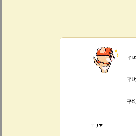
平
平
平
エリア