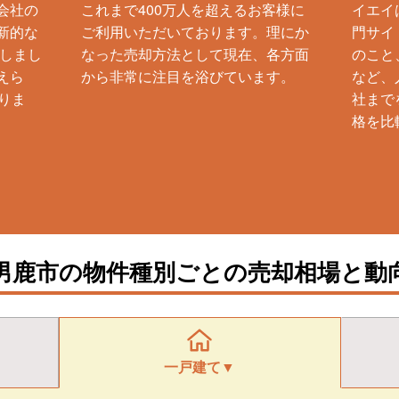
会社の
これまで400万人を超えるお客様に
イエイ
新的な
ご利用いただいております。理にか
門サイ
生しまし
なった売却方法として現在、各方面
のこと
えら
から非常に注目を浴びています。
など、
りま
社まで
格を比
男鹿市の物件種別ごとの売却相場と動
一戸建て▼