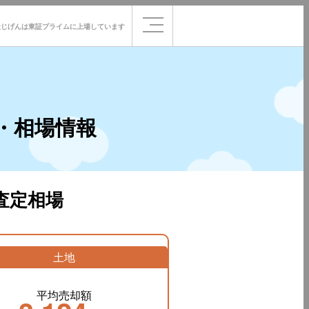
社じげんは
東証プライムに
上場しています
・相場情報
査定相場
土地
平均売却額