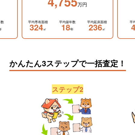
4,755
万円
年数
平均専有面積
平均築年数
平均延床面積
平
324
18
236
年
㎡
年
㎡
かんたん3ステップで一括査定！
ステップ2