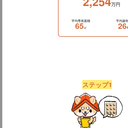
2,254
万円
平均専有面積
平均築
65
26
㎡
ステップ1