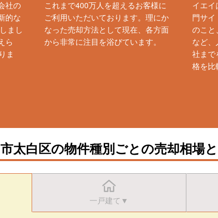
会社の
これまで400万人を超えるお客様に
イエイ
新的な
ご利用いただいております。理にか
門サイ
生しまし
なった売却方法として現在、各方面
のこと
えら
から非常に注目を浴びています。
など、
りま
社まで
格を比
台市太白区の物件種別ごとの売却相場と
一戸建て▼