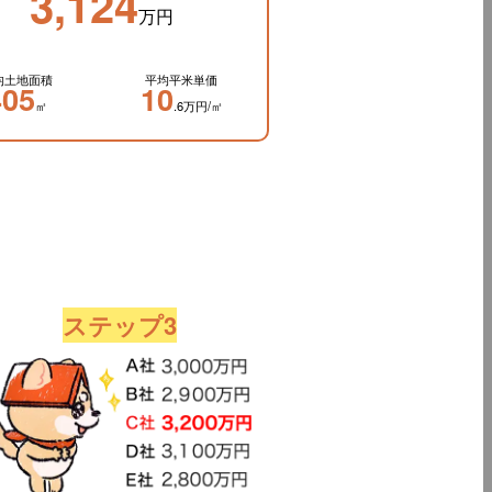
3,124
万円
均土地面積
平均平米単価
405
10
㎡
.6万円/㎡
ステップ3