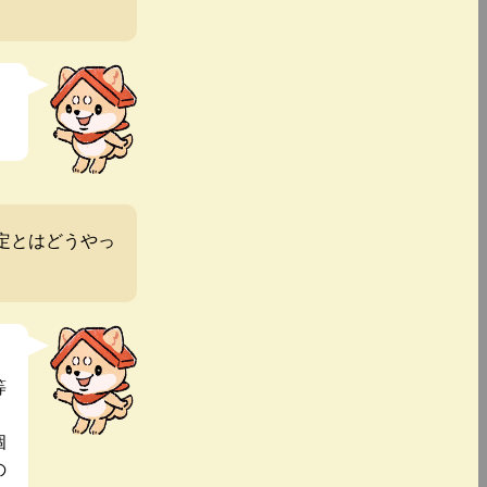
定とはどうやっ
等
個
の