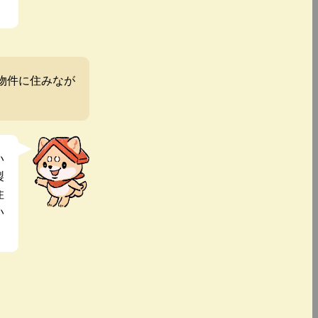
物件に住みなが
い
製
住
い