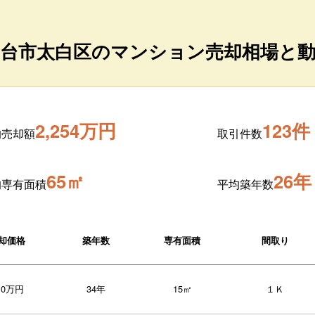
台市太白区のマンション売却相場と
2,254万円
123件
均売却額
取引件数
65㎡
26年
均専有面積
平均築年数
却価格
築年数
専有面積
間取り
10万円
34年
15㎡
１Ｋ