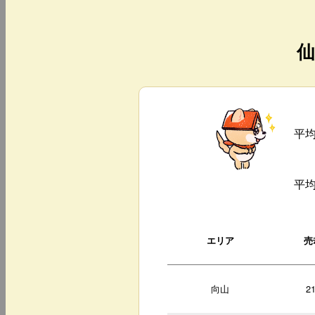
仙
平
平
エリア
売
向山
2