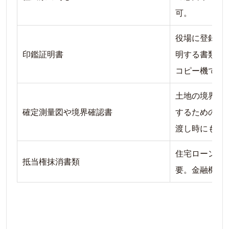
可。
役場に登録さ
印鑑証明書
明する書類。
コピー機で取
土地の境界が
確定測量図や境界確認書
するための書
渡し時にも必
住宅ローンが
抵当権抹消書類
要。金融機関