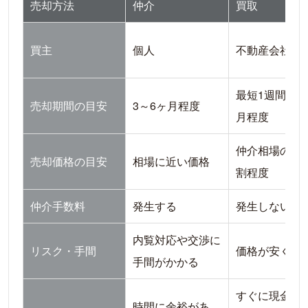
売却方法
仲介
買取
不動産の査定にお金はかかるの？
不動産が売れないときはどうすればいいの？
買主
個人
不動産会社
まとめ｜信頼できる1社を見つけ、売却を成功
させよう
最短1週間～1
売却期間の目安
3～6ヶ月程度
月程度
仲介相場の7～
売却価格の目安
相場に近い価格
割程度
仲介手数料
発生する
発生しない
内覧対応や交渉に
リスク・手間
価格が安くな
手間がかかる
すぐに現金化
時間に余裕があ