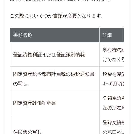
この際にもいくつか書類が必要となります。
書類名称
詳細
所有権の移転
登記済権利証または登記識別情報
けでなく引渡
固定資産税や都市計画税の納税通知書
税金を精算す
の写し
4～5月頃に郵
登録免許税の
固定資産評価証明書
産の所在地の
登録免許税の
住民票の写し
の窓口やコン