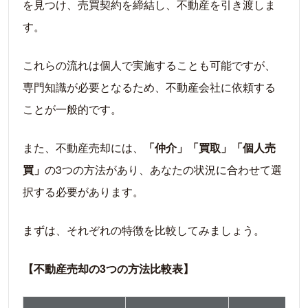
を見つけ、売買契約を締結し、不動産を引き渡しま
【参考】住み替え時のリスク解消策
す。
相続した不動産の場合
【参考】売却前に税理士に相談するのも有
これらの流れは個人で実施することも可能ですが、
効
専門知識が必要となるため、不動産会社に依頼する
離婚の場合
ことが一般的です。
デリケートな理由で不動産を売却する際の
ポイント
また、不動産売却には、
「仲介」「買取」「個人売
転勤・金銭的な問題で早く売りたい場合
買」
の3つの方法があり、あなたの状況に合わせて選
事故物件を売却したい場合
択する必要があります。
【注意！】告知義務がなくてもトラブルに
まずは、それぞれの特徴を比較してみましょう。
発展することがある
【参考】事故物件を売却する際の対処法
【不動産売却の3つの方法比較表】
不動産売却に関するよくある質問（FAQ）
不動産を売るタイミングっていつがいいの？