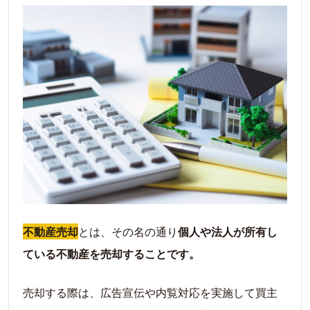
不動産売却にかかる税金
【参考】譲渡所得税の具体的な計算ステッ
プ
【最重要】知っておくべき税制優遇制度
不動産売却を成功させる！今すぐ実践すべき4
つのポイント
相場を調べて、査定額をしっかり見極める
【注意！】高額査定をする会社には気をつ
けよう
信頼できる不動産会社を選ぶ
内覧時に良い印象を与えられるよう心がける
不動産売却
とは、その名の通り
個人や法人が所有し
ている不動産を売却することです。
あなたの状況別！不動産売却で失敗しないため
の注意点
売却する際は、広告宣伝や内覧対応を実施して買主
住み替えの場合