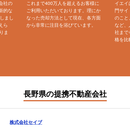
会社の
これまで400万人を超えるお客様に
イエイ
新的な
ご利用いただいております。理にか
門サイ
生しまし
なった売却方法として現在、各方面
のこと
えら
から非常に注目を浴びています。
など、
りま
社まで
格を比
長野県の提携不動産会社
株式会社セイブ