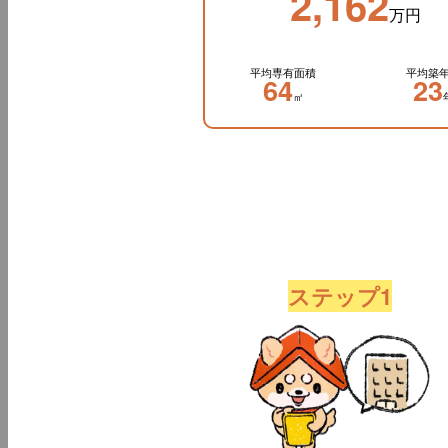
2,162
万円
平均専有面積
平均築
64
23
㎡
ステップ1