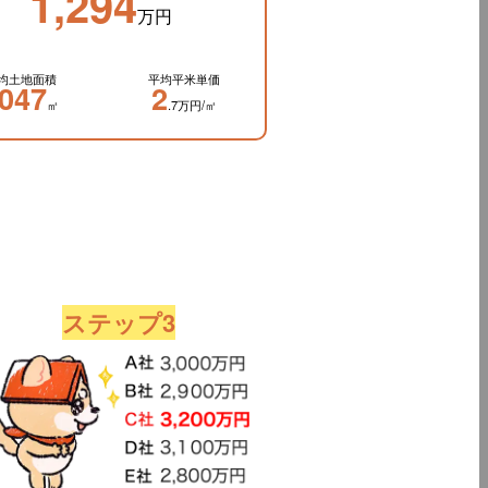
1,294
万円
均土地面積
平均平米単価
047
2
㎡
.7万円/㎡
ステップ3