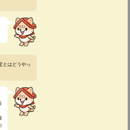
定とはどうやっ
等
個
の