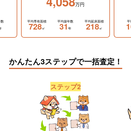
4,058
万円
年数
平均専有面積
平均築年数
平均延床面積
平
728
31
218
1
年
㎡
年
㎡
かんたん3ステップで一括査定！
ステップ2