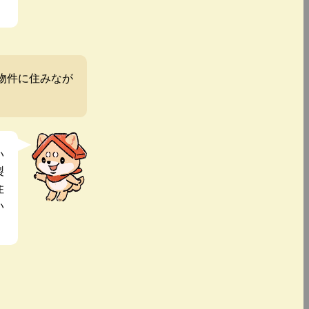
物件に住みなが
い
製
住
い