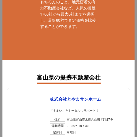
もちろんのこと、地元密着の有
力不動産会社など、人気の厳選
1700社から最大6社までを選択
し、最短60秒で査定価格を比較
することができます。
富山県の提携不動産会社
株式会社とやまサンホーム
「すまい」をトータルにサポート！
住所
富山県富山市太郎丸西町1丁目7‐9
営業時間
9：30〜18：30
定休日
水曜日