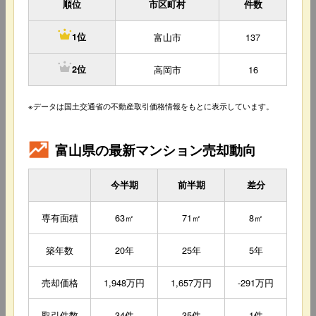
順位
市区町村
件数
富山市
137
1位
高岡市
16
2位
※データは国土交通省の不動産取引価格情報をもとに表示しています。
富山県の最新マンション売却動向
今半期
前半期
差分
専有面積
63㎡
71㎡
8㎡
築年数
20年
25年
5年
売却価格
1,948万円
1,657万円
-291万円
取引件数
34件
35件
1件