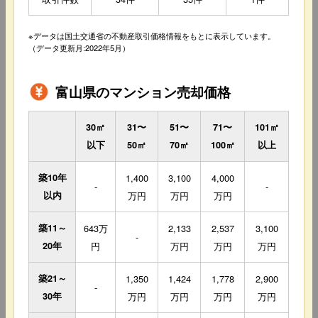
※データは国土交通省の不動産取引価格情報をもとに表示しています。
（データ更新月:2022年5月）
富山県のマンション売却価格
30㎡
31〜
51〜
71〜
101㎡
以下
50㎡
70㎡
100㎡
以上
築10年
1,400
3,100
4,000
-
-
以内
万円
万円
万円
築11～
643万
2,133
2,537
3,100
-
20年
円
万円
万円
万円
築21～
1,350
1,424
1,778
2,900
-
30年
万円
万円
万円
万円