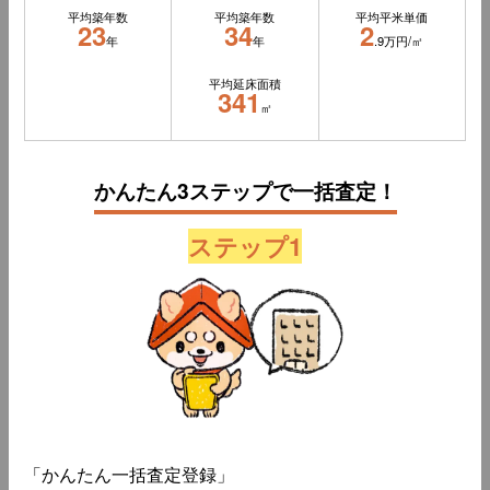
平均築年数
平均築年数
平均平米単価
23
34
2
年
年
.9万円/㎡
平均延床面積
341
㎡
かんたん3ステップで一括査定！
ステップ1
「かんたん一括査定登録」