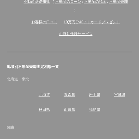
不動産基礎知識
（
不動産のローン
/
不動産の税金
/
不動産売却
）
お客様の口コミ
10万円分ギフトカードプレゼント
お断り代行サービス
地域別不動産売却査定相場一覧
北海道・東北
北海道
青森県
岩手県
宮城県
秋田県
山形県
福島県
関東