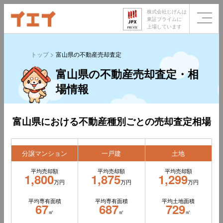
株式会社じげんは
東証プライムに
上場しています
トップ
富山県の不動産売却査定
富山県の不動産売却査定・相
場情報
富山県における不動産種別ごとの売却査定相場
分譲マンション
一戸建
土地
平均売却額
平均売却額
平均売却額
1,800
1,875
1,299
万円
万円
万円
平均専有面積
平均専有面積
平均土地面積
67
687
729
㎡
㎡
㎡