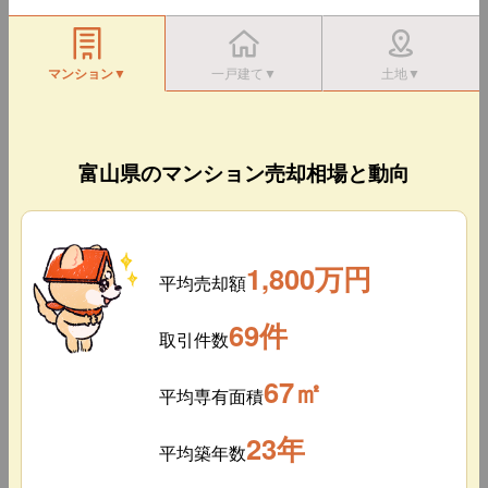
マンション▼
一戸建て▼
土地▼
富山県のマンション売却相場と動向
1,800万円
平均売却額
69件
取引件数
67㎡
平均専有面積
23年
平均築年数