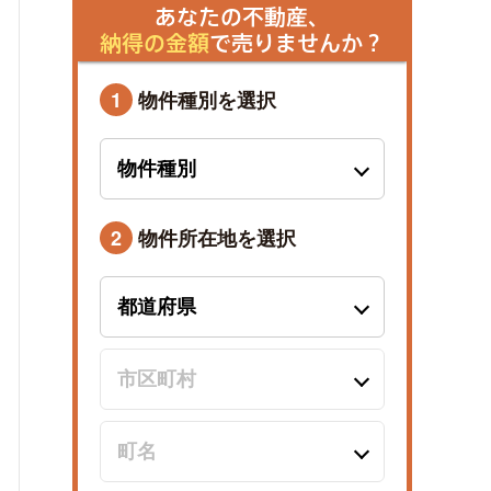
あなたの不動産、
納得の金額
で売りませんか？
1
物件種別を選択
2
物件所在地を選択