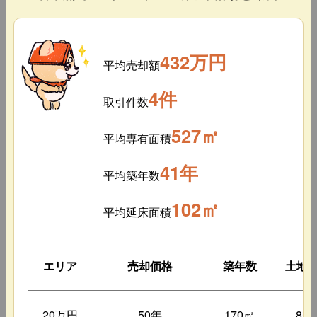
432万円
平均売却額
4件
取引件数
527㎡
平均専有面積
41年
平均築年数
102㎡
平均延床面積
エリア
売却価格
築年数
土地
20万円
50年
170㎡
85