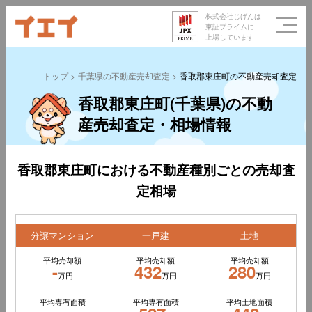
株式会社じげんは
東証プライムに
上場しています
トップ
千葉県の不動産売却査定
香取郡東庄町の不動産売却査定
香取郡東庄町(千葉県)の不動
産売却査定・相場情報
香取郡東庄町における不動産種別ごとの売却査
定相場
分譲マンション
一戸建
土地
平均売却額
平均売却額
平均売却額
-
432
280
万円
万円
万円
平均専有面積
平均専有面積
平均土地面積