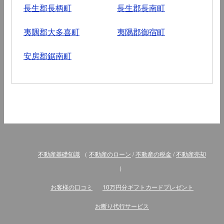
長生郡長柄町
長生郡長南町
夷隅郡大多喜町
夷隅郡御宿町
安房郡鋸南町
不動産基礎知識
（
不動産のローン
/
不動産の税金
/
不動産売却
）
お客様の口コミ
10万円分ギフトカードプレゼント
お断り代行サービス