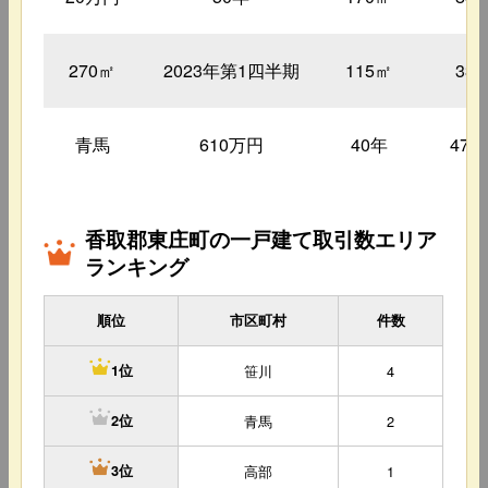
270㎡
2023年第1四半期
115㎡
33
青馬
610万円
40年
470
香取郡東庄町の一戸建て取引数エリア
ランキング
順位
市区町村
件数
笹川
4
1位
青馬
2
2位
高部
1
3位