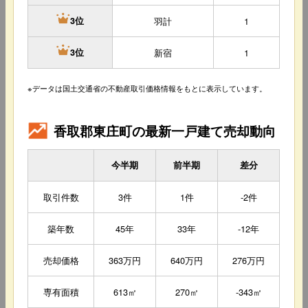
羽計
1
3位
新宿
1
3位
※データは国土交通省の不動産取引価格情報をもとに表示しています。
香取郡東庄町の最新一戸建て売却動向
今半期
前半期
差分
取引件数
3件
1件
-2件
築年数
45年
33年
-12年
売却価格
363万円
640万円
276万円
専有面積
613㎡
270㎡
-343㎡