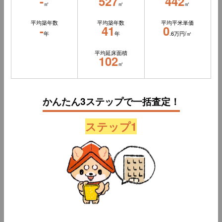
-
527
442
㎡
㎡
㎡
平均築年数
平均築年数
平均平米単価
-
41
0
年
年
.6万円/㎡
平均延床面積
102
㎡
かんたん3ステップで一括査定！
ステップ1