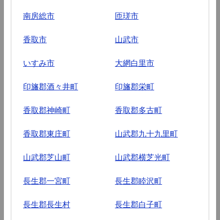
南房総市
匝瑳市
香取市
山武市
いすみ市
大網白里市
印旛郡酒々井町
印旛郡栄町
香取郡神崎町
香取郡多古町
香取郡東庄町
山武郡九十九里町
山武郡芝山町
山武郡横芝光町
長生郡一宮町
長生郡睦沢町
長生郡長生村
長生郡白子町