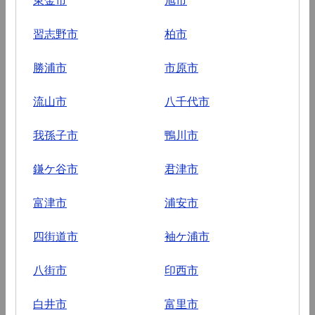
習志野市
柏市
勝浦市
市原市
流山市
八千代市
我孫子市
鴨川市
鎌ケ谷市
君津市
富津市
浦安市
四街道市
袖ケ浦市
八街市
印西市
白井市
富里市