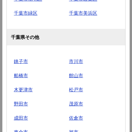
千葉市緑区
千葉市美浜区
千葉県その他
銚子市
市川市
船橋市
館山市
木更津市
松戸市
野田市
茂原市
成田市
佐倉市
東金市
旭市