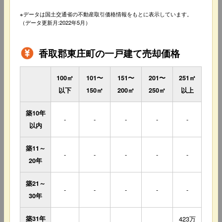
※データは国土交通省の不動産取引価格情報をもとに表示しています。
（データ更新月:2022年5月）
香取郡東庄町の一戸建て売却価格
100㎡
101〜
151〜
201〜
251㎡
以下
150㎡
200㎡
250㎡
以上
築10年
-
-
-
-
-
以内
築11～
-
-
-
-
-
20年
築21～
-
-
-
-
-
30年
築31年
423万