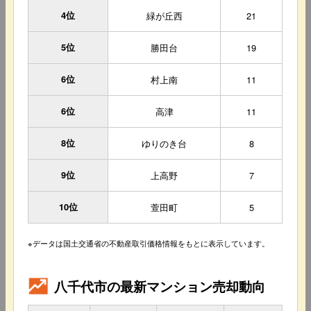
4位
緑が丘西
21
5位
勝田台
19
6位
村上南
11
6位
高津
11
8位
ゆりのき台
8
9位
上高野
7
10位
萱田町
5
※データは国土交通省の不動産取引価格情報をもとに表示しています。
八千代市の最新マンション売却動向