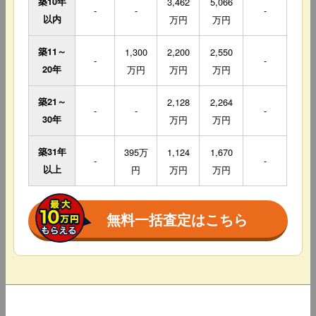
築10年
3,462
5,066
-
-
-
以内
万円
万円
築11～
1,300
2,200
2,550
-
-
20年
万円
万円
万円
築21～
2,128
2,264
-
-
-
30年
万円
万円
築31年
395万
1,124
1,670
-
-
以上
円
万円
万円
無料一括査定はこちら