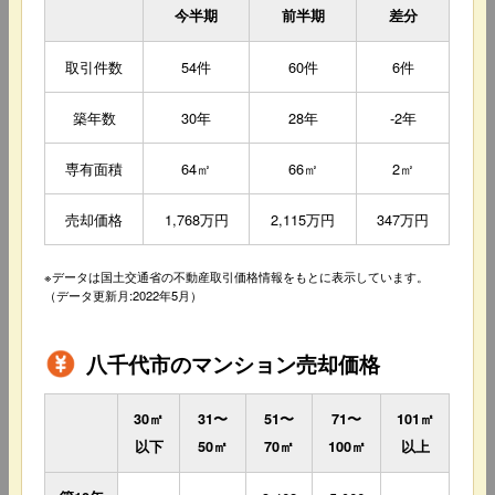
今半期
前半期
差分
取引件数
54件
60件
6件
築年数
30年
28年
-2年
専有面積
64㎡
66㎡
2㎡
売却価格
1,768万円
2,115万円
347万円
※データは国土交通省の不動産取引価格情報をもとに表示しています。
（データ更新月:2022年5月）
八千代市のマンション売却価格
30㎡
31〜
51〜
71〜
101㎡
以下
50㎡
70㎡
100㎡
以上