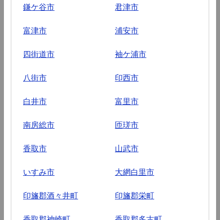
鎌ケ谷市
君津市
富津市
浦安市
四街道市
袖ケ浦市
八街市
印西市
白井市
富里市
南房総市
匝瑳市
香取市
山武市
いすみ市
大網白里市
印旛郡酒々井町
印旛郡栄町
香取郡神崎町
香取郡多古町