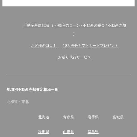
不動産基礎知識
（
不動産のローン
/
不動産の税金
/
不動産売却
）
お客様の口コミ
10万円分ギフトカードプレゼント
お断り代行サービス
地域別不動産売却査定相場一覧
北海道・東北
北海道
青森県
岩手県
宮城県
秋田県
山形県
福島県