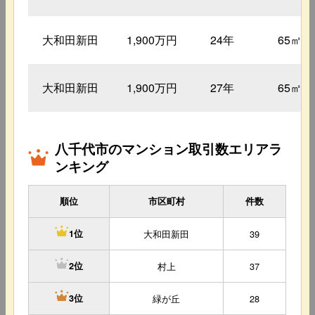
大和田新田
1,900万円
24年
65㎡
大和田新田
1,900万円
27年
65㎡
八千代市のマンション取引数エリアラ
ンキング
順位
市区町村
件数
大和田新田
39
1位
村上
37
2位
緑が丘
28
3位