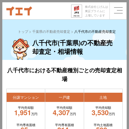
株式会社じげんは
東証プライムに
上場しています
トップ
千葉県の不動産売却査定
八千代市の不動産売却査定
八千代市(千葉県)の不動産売
却査定・相場情報
八千代市における不動産種別ごとの売却査定相
場
分譲マンション
一戸建
土地
平均売却額
平均売却額
平均売却額
1,951
4,307
3,530
万円
万円
万円
平均専有面積
平均専有面積
平均土地面積