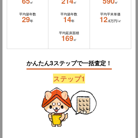
65
214
590
㎡
㎡
㎡
平均築年数
平均築年数
平均平米単価
29
14
12
年
年
.6万円/㎡
平均延床面積
169
㎡
かんたん3ステップで一括査定！
ステップ1