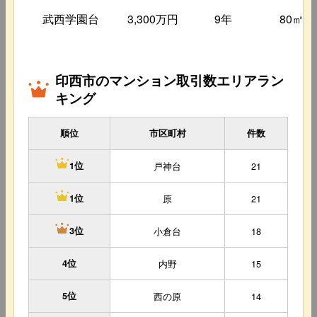
武西学園台
3,300万円
9年
80㎡
印西市のマンション取引数エリアラン
キング
順位
市区町村
件数
戸神台
21
1位
原
21
1位
小倉台
18
3位
4位
内野
15
5位
西の原
14