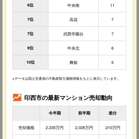
6位
中央南
11
7位
高花
7
7位
武西学園台
7
9位
中央北
6
10位
舞姫
5
※データは国土交通省の不動産取引価格情報をもとに表示しています。
印西市の最新マンション売却動向
今半期
前半期
差分
売却価格
2,235万円
2,026万円
-210万円