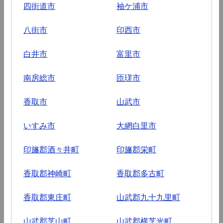
四街道市
袖ケ浦市
八街市
印西市
白井市
富里市
南房総市
匝瑳市
香取市
山武市
いすみ市
大網白里市
印旛郡酒々井町
印旛郡栄町
香取郡神崎町
香取郡多古町
香取郡東庄町
山武郡九十九里町
山武郡芝山町
山武郡横芝光町