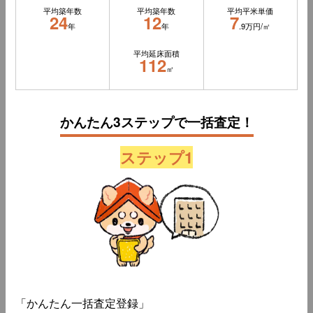
平均築年数
平均築年数
平均平米単価
24
12
7
年
年
.9万円/㎡
平均延床面積
112
㎡
かんたん3ステップで一括査定！
ステップ1
「かんたん一括査定登録」