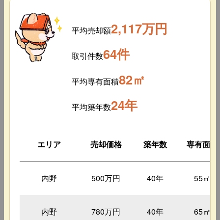
2,117万円
平均売却額
64件
取引件数
82㎡
平均専有面積
24年
平均築年数
エリア
売却価格
築年数
専有面積
内野
500万円
40年
55㎡
内野
780万円
40年
65㎡