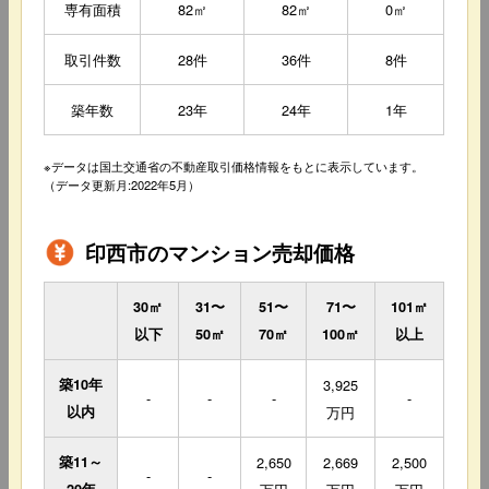
専有面積
82㎡
82㎡
0㎡
取引件数
28件
36件
8件
築年数
23年
24年
1年
※データは国土交通省の不動産取引価格情報をもとに表示しています。
（データ更新月:2022年5月）
印西市のマンション売却価格
30㎡
31〜
51〜
71〜
101㎡
以下
50㎡
70㎡
100㎡
以上
築10年
3,925
-
-
-
-
以内
万円
築11～
2,650
2,669
2,500
-
-