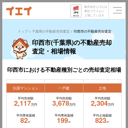
株式会社じげんは
東証プライムに
上場しています
トップ
千葉県の不動産売却査定
印西市の不動産売却査定
印西市(千葉県)の不動産売却
査定・相場情報
印西市における不動産種別ごとの売却査定相場
分譲マンション
一戸建
土地
平均売却額
平均売却額
平均売却額
2,117
3,678
2,304
万円
万円
万円
平均専有面積
平均専有面積
平均土地面積
82
199
823
㎡
㎡
㎡