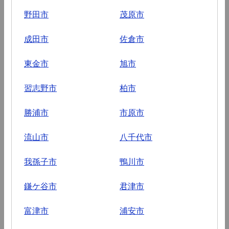
野田市
茂原市
成田市
佐倉市
東金市
旭市
習志野市
柏市
勝浦市
市原市
流山市
八千代市
我孫子市
鴨川市
鎌ケ谷市
君津市
富津市
浦安市