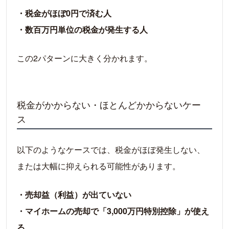
居住用財産の3,000万円特別控除
・税金がほぼ0円で済む人
②特例を受けるための条件は？
・数百万円単位の税金が発生する人
10年超所有軽減税率の特例
②特例を受けるための条件は？
この2パターンに大きく分かれます。
特定の居住用財産の買換えの特例
②特例を受けるための条件は？
税金がかからない・ほとんどかからないケー
空き家の譲渡所得の特別控除
ス
売却で損失が出たらどうする？知っておきたい
2つの特例
以下のようなケースでは、税金がほぼ発生しない、
売却後、新たに住宅を購入する予定はない場
または大幅に抑えられる可能性があります。
合
売却後、新しく住宅を購入をする予定がある
・売却益（利益）が出ていない
場合
・マイホームの売却で「3,000万円特別控除」が使え
損益通算の具体的なシミュレーションとメリ
る