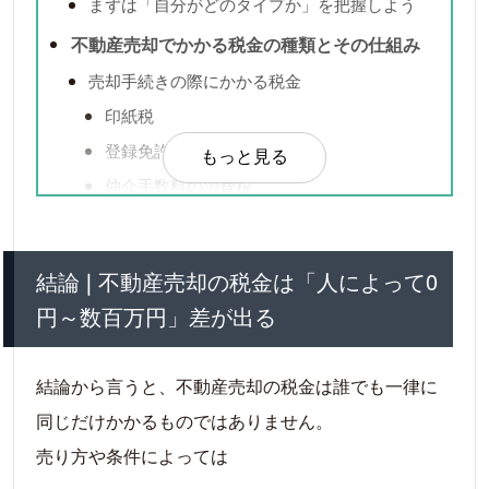
まずは「自分がどのタイプか」を把握しよう
不動産売却でかかる税金の種類とその仕組み
売却手続きの際にかかる税金
印紙税
登録免許税
もっと見る
仲介手数料の消費税
売却で利益が発生した際にかかる税金
譲渡所得金額の計算方法
結論❘不動産売却の税金は「人によって0
あなたの場合はいくら？譲渡所得税の具体
円～数百万円」差が出る
的な計算例
不動産売却の税金の納税時期はいつ？納税方法
結論から言うと、不動産売却の税金は誰でも一律に
も
同じだけかかるものではありません。
節税対策に！譲渡所得税で適用できる4つの控
売り方や条件によっては
除