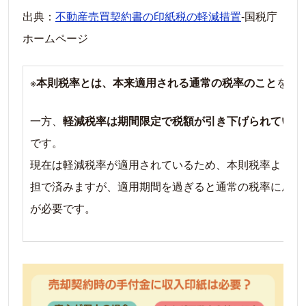
出典：
不動産売買契約書の印紙税の軽減措置
-国税庁
ホームページ
※
本則税率とは、本来適用される通常の税率のこと
を指
一方、
軽減税率は期間限定で税額が引き下げられている
です。
現在は軽減税率が適用されているため、本則税率よりも
担で済みますが、適用期間を過ぎると通常の税率に戻る
が必要です。