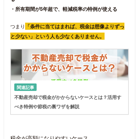
ット
・所有期間が5年超で、軽減税率の特例が使える
不動産売却時の税金対策での注意点
併用できない控除がある
つまり
「条件に当てはまれば、税金は想像よりずっ
譲渡損失がある場合も確定申告が必要になる
と少ない」という人も少なくありません。
不動産売却時の税金についての相談窓口
LIN
不動産売却時の税金に関するよくある質問
確定申告ってどうやるの？
不動産の売却で消費税を支払う必要はある
の？
関連記事
土地と建物の売却で税金に何か違いはある
不動産売却で税金がかからないケースとは？活用す
の？
べき特例や節税の裏ワザを解説
不動産を売却した年の固定資産税はいくらに
なるの？
税金や節税対策の知識を身につけて不動産売却
税金が高額になりやすいケース