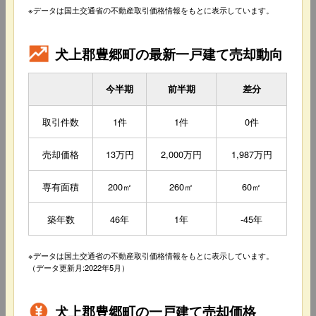
※データは国土交通省の不動産取引価格情報をもとに表示しています。
犬上郡豊郷町の最新一戸建て売却動向
今半期
前半期
差分
取引件数
1件
1件
0件
売却価格
13万円
2,000万円
1,987万円
専有面積
200㎡
260㎡
60㎡
築年数
46年
1年
-45年
※データは国土交通省の不動産取引価格情報をもとに表示しています。
（データ更新月:2022年5月）
犬上郡豊郷町の一戸建て売却価格