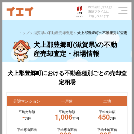
株式会社じげんは
東証プライムに
上場しています
トップ
滋賀県の不動産売却査定
犬上郡豊郷町の不動産売却査定
犬上郡豊郷町(滋賀県)の不動
産売却査定・相場情報
犬上郡豊郷町における不動産種別ごとの売却査
定相場
分譲マンション
一戸建
土地
平均売却額
平均売却額
平均売却額
-
1,006
450
万円
万円
万円
平均専有面積
平均専有面積
平均土地面積