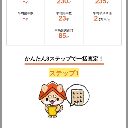
-
230
235
㎡
㎡
㎡
平均築年数
平均築年数
平均平米単価
-
23
2
年
年
.5万円/㎡
平均延床面積
85
㎡
かんたん3ステップで一括査定！
ステップ1