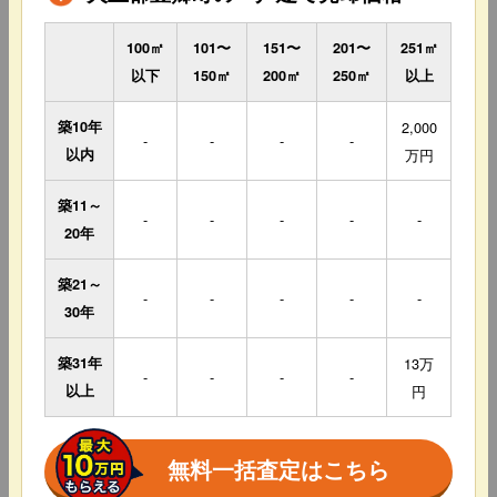
100㎡
101〜
151〜
201〜
251㎡
以下
150㎡
200㎡
250㎡
以上
築10年
2,000
-
-
-
-
以内
万円
築11～
-
-
-
-
-
20年
築21～
-
-
-
-
-
30年
築31年
13万
-
-
-
-
以上
円
無料一括査定はこちら