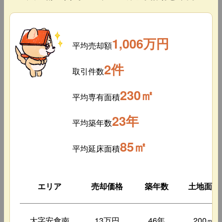
1,006万円
平均売却額
2件
取引件数
230㎡
平均専有面積
23年
平均築年数
85㎡
平均延床面積
エリア
売却価格
築年数
土地面積
大字安食南
13万円
46年
200㎡