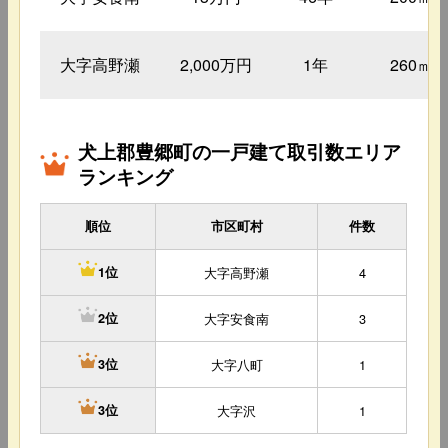
大字高野瀬
2,000万円
1年
260㎡
犬上郡豊郷町の一戸建て取引数エリア
ランキング
順位
市区町村
件数
大字高野瀬
4
1位
大字安食南
3
2位
大字八町
1
3位
大字沢
1
3位