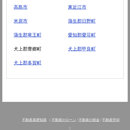
高島市
東近江市
米原市
蒲生郡日野町
蒲生郡竜王町
愛知郡愛荘町
犬上郡豊郷町
犬上郡甲良町
犬上郡多賀町
不動産基礎知識
（
不動産のローン
/
不動産の税金
/
不動産売却
）