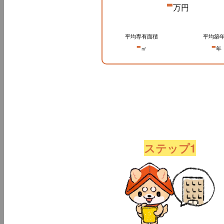
-
万円
平均専有面積
平均築
-
-
㎡
年
ステップ1