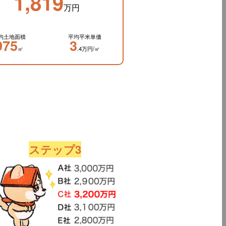
1,819
万円
均土地面積
平均平米単価
975
3
㎡
.4万円/㎡
ステップ3