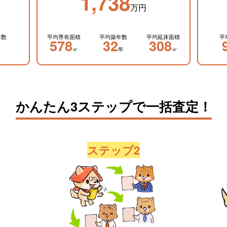
1,738
万円
年数
平均専有面積
平均築年数
平均延床面積
平
578
32
308
㎡
年
㎡
かんたん3ステップで一括査定！
ステップ2