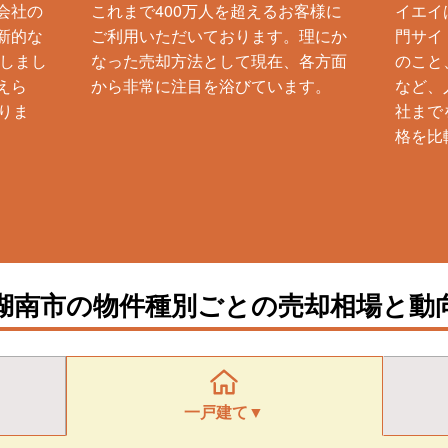
会社の
これまで400万人を超えるお客様に
イエイ
新的な
ご利用いただいております。理にか
門サイ
生しまし
なった売却方法として現在、各方面
のこと
えら
から非常に注目を浴びています。
など、
りま
社まで
格を比
湖南市の物件種別ごとの売却相場と動
一戸建て▼