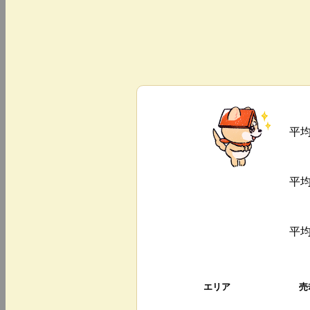
平
平
平
エリア
売