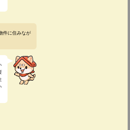
物件に住みなが
い
製
住
い