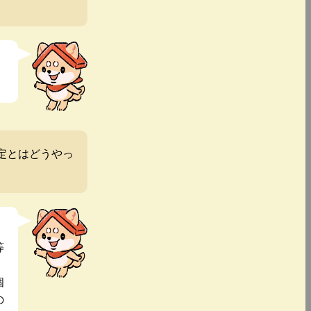
定とはどうやっ
等
個
の