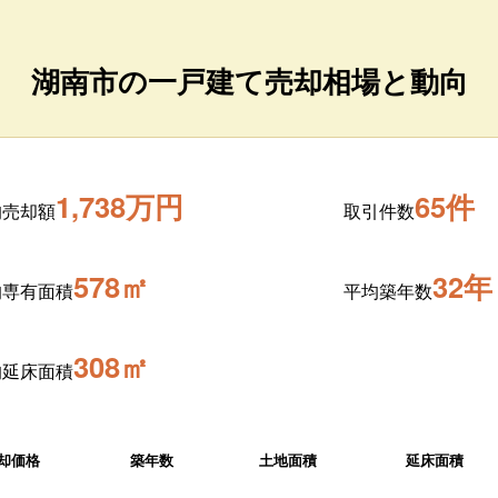
湖南市の一戸建て売却相場と動向
1,738万円
65件
均売却額
取引件数
578㎡
32年
均専有面積
平均築年数
308㎡
均延床面積
却価格
築年数
土地面積
延床面積