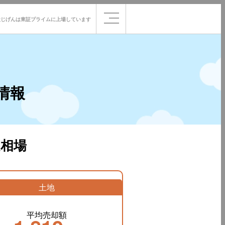
社じげんは
東証プライムに
上場しています
情報
相場
土地
平均売却額