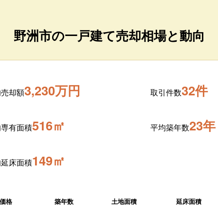
野洲市の一戸建て売却相場と動向
3,230万円
32件
均売却額
取引件数
516㎡
23年
均専有面積
平均築年数
149㎡
均延床面積
価格
築年数
土地面積
延床面積