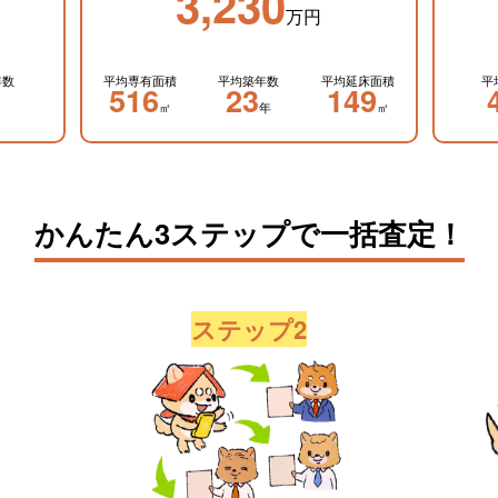
3,230
万円
年数
平均専有面積
平均築年数
平均延床面積
平
516
23
149
㎡
年
㎡
かんたん3ステップで一括査定！
ステップ2