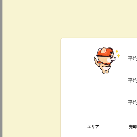
平
平
平
エリア
売却