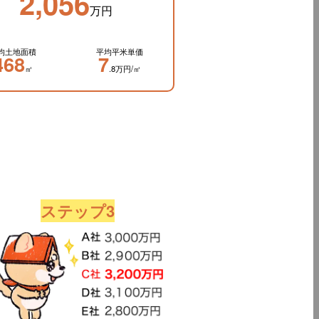
2,056
万円
均土地面積
平均平米単価
468
7
㎡
.8万円/㎡
ステップ3