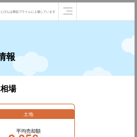
社じげんは
東証プライムに
上場しています
情報
相場
土地
平均売却額