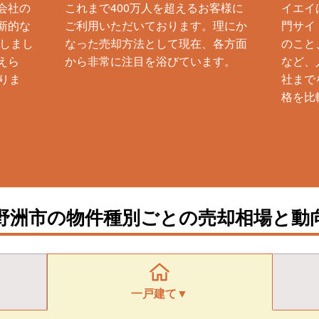
会社の
これまで400万人を超えるお客様に
イエイ
新的な
ご利用いただいております。理にか
門サイ
生しまし
なった売却方法として現在、各方面
のこと
えら
から非常に注目を浴びています。
など、
りま
社まで
格を比
野洲市の物件種別ごとの売却相場と動
一戸建て▼