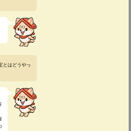
定とはどうやっ
等
個
の