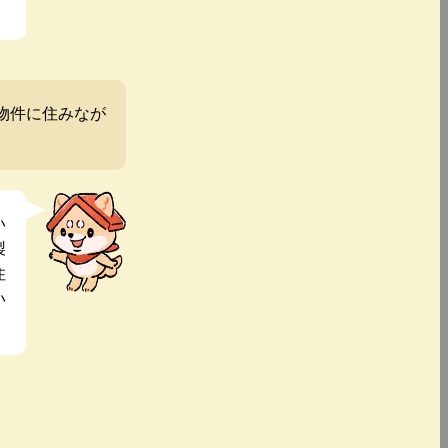
物件に住みなが
い
製
住
い