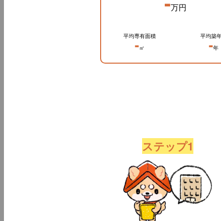
-
万円
平均専有面積
平均築
-
-
㎡
年
ステップ1