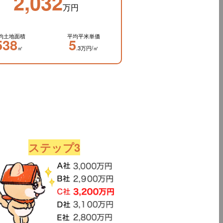
2,032
万円
均土地面積
平均平米単価
538
5
㎡
.3万円/㎡
ステップ3