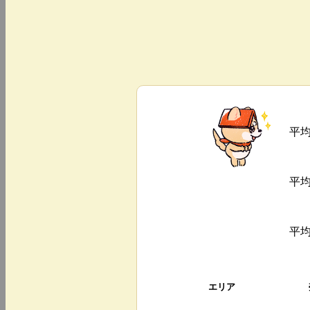
平
平
平
エリア