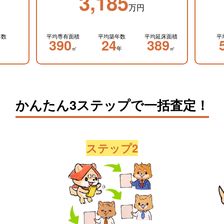
3,185
万円
年数
平均専有面積
平均築年数
平均延床面積
平
390
24
389
㎡
年
㎡
かんたん3ステップで一括査定！
ステップ2