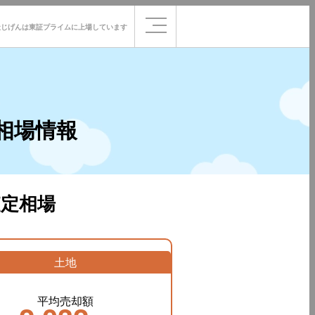
社じげんは
東証プライムに
上場しています
相場情報
定相場
土地
平均売却額