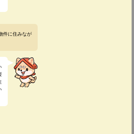
物件に住みなが
い
製
住
い