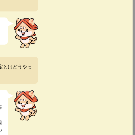
定とはどうやっ
等
個
の