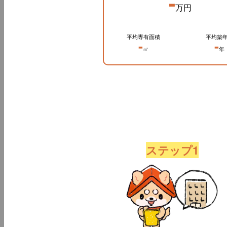
-
万円
平均専有面積
平均築
-
-
㎡
年
ステップ1