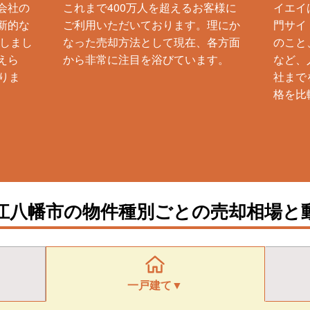
会社の
これまで400万人を超えるお客様に
イエイ
新的な
ご利用いただいております。理にか
門サイ
生しまし
なった売却方法として現在、各方面
のこと
えら
から非常に注目を浴びています。
など、
りま
社まで
格を比
江八幡市の物件種別ごとの売却相場と
一戸建て▼