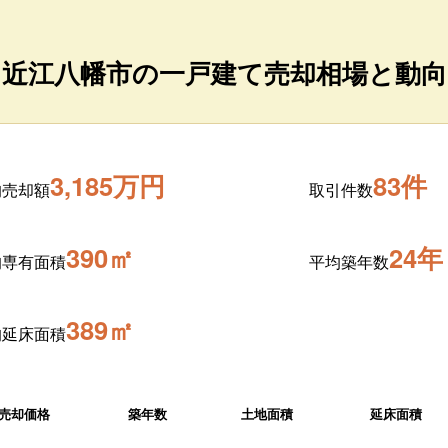
近江八幡市の一戸建て売却相場と動向
3,185万円
83件
均売却額
取引件数
390㎡
24年
均専有面積
平均築年数
389㎡
均延床面積
売却価格
築年数
土地面積
延床面積