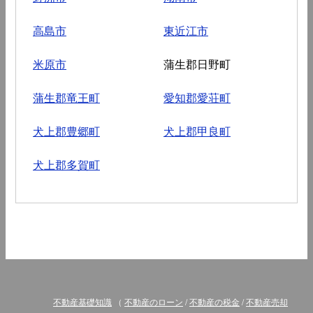
高島市
東近江市
米原市
蒲生郡日野町
蒲生郡竜王町
愛知郡愛荘町
犬上郡豊郷町
犬上郡甲良町
犬上郡多賀町
不動産基礎知識
（
不動産のローン
/
不動産の税金
/
不動産売却