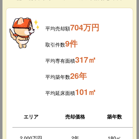
704万円
平均売却額
9件
取引件数
317㎡
平均専有面積
26年
平均築年数
101㎡
平均延床面積
エリア
売却価格
築年数
2,000万円
2年
180㎡