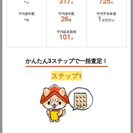
-
317
725
㎡
㎡
㎡
平均築年数
平均築年数
平均平米単価
-
26
1
年
年
.3万円/㎡
平均延床面積
101
㎡
かんたん3ステップで一括査定！
ステップ1