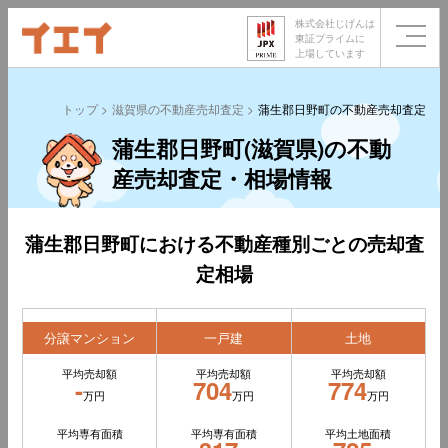
株式会社じげんは
東証プライムに
上場しています
トップ
滋賀県の不動産売却査定
蒲生郡日野町の不動産売却査定
蒲生郡日野町(滋賀県)の不動
産売却査定・相場情報
蒲生郡日野町における不動産種別ごとの売却査
定相場
分譲マンション
一戸建
土地
平均売却額
平均売却額
平均売却額
-
704
774
万円
万円
万円
平均専有面積
平均専有面積
平均土地面積