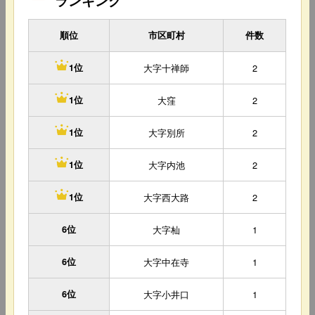
ランキング
順位
市区町村
件数
大字十禅師
2
1位
大窪
2
1位
大字別所
2
1位
大字内池
2
1位
大字西大路
2
1位
6位
大字杣
1
6位
大字中在寺
1
6位
大字小井口
1