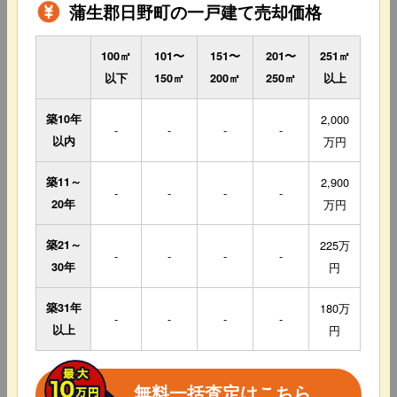
蒲生郡日野町の一戸建て売却価格
100㎡
101〜
151〜
201〜
251㎡
以下
150㎡
200㎡
250㎡
以上
築10年
2,000
-
-
-
-
以内
万円
築11～
2,900
-
-
-
-
20年
万円
築21～
225万
-
-
-
-
30年
円
築31年
180万
-
-
-
-
以上
円
無料一括査定はこちら