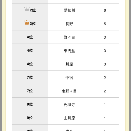
愛知川
6
2位
長野
5
3位
4位
野々目
3
4位
東円堂
3
4位
川原
3
7位
中宿
2
7位
南野々目
2
9位
円城寺
1
9位
山川原
1