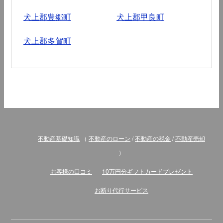
犬上郡豊郷町
犬上郡甲良町
犬上郡多賀町
不動産基礎知識
（
不動産のローン
/
不動産の税金
/
不動産売却
）
お客様の口コミ
10万円分ギフトカードプレゼント
お断り代行サービス