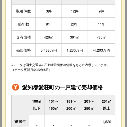
取引件数
3件
12件
9件
築年数
9年
20年
11年
専有面積
426㎡
391㎡
-35㎡
売却価格
5,433万円
1,230万円
-4,203万円
※データは国土交通省の不動産取引価格情報をもとに表示しています。
（データ更新月:2022年5月）
愛知郡愛荘町の一戸建て売却価格
100㎡
101〜
151〜
201〜
251㎡
以下
150㎡
200㎡
250㎡
以上
築10年
1,820
-
-
-
-