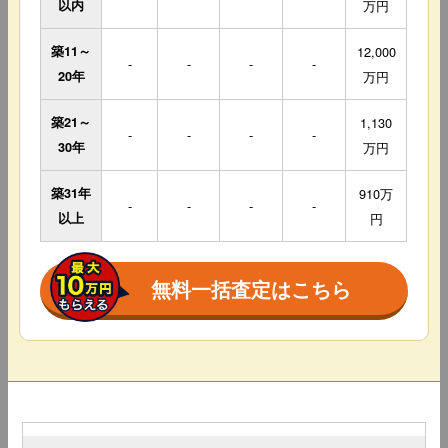
以内
万円
築11～
12,000
-
-
-
-
20年
万円
築21～
1,130
-
-
-
-
30年
万円
築31年
910万
-
-
-
-
以上
円
無料一括査定はこちら