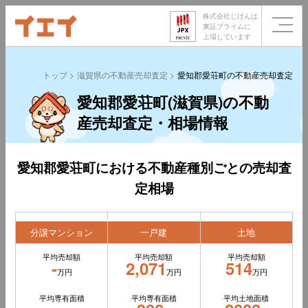
株式会社じげんは
東証プライムに
上場しています
トップ
滋賀県の不動産売却査定
愛知郡愛荘町の不動産売却査定
愛知郡愛荘町(滋賀県)の不動
産売却査定・相場情報
愛知郡愛荘町における不動産種別ごとの売却査
定相場
分譲マンション
一戸建
土地
平均売却額
平均売却額
平均売却額
-
2,071
514
万円
万円
万円
平均専有面積
平均専有面積
平均土地面積