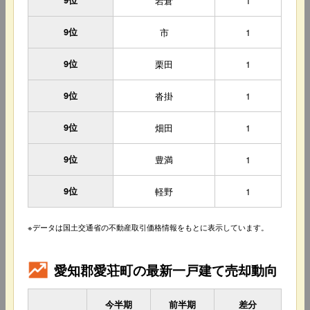
9位
岩倉
1
9位
市
1
9位
栗田
1
9位
沓掛
1
9位
畑田
1
9位
豊満
1
9位
軽野
1
※データは国土交通省の不動産取引価格情報をもとに表示しています。
愛知郡愛荘町の最新一戸建て売却動向
今半期
前半期
差分