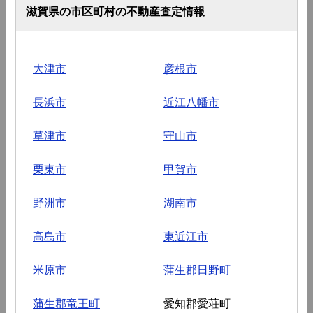
滋賀県の市区町村の不動産査定情報
大津市
彦根市
長浜市
近江八幡市
草津市
守山市
栗東市
甲賀市
野洲市
湖南市
高島市
東近江市
米原市
蒲生郡日野町
蒲生郡竜王町
愛知郡愛荘町