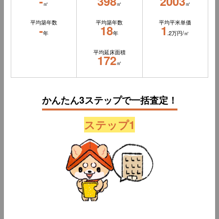
-
398
2003
㎡
㎡
㎡
平均築年数
平均築年数
平均平米単価
-
18
1
年
年
.2万円/㎡
平均延床面積
172
㎡
かんたん3ステップで一括査定！
ステップ1