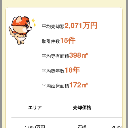
2,071万円
平均売却額
15件
取引件数
398㎡
平均専有面積
18年
平均築年数
172㎡
平均延床面積
エリア
売却価格
築
1,000万円
石橋
2023