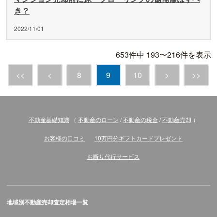
き？
2022/11/01
653件中 193〜216件を表示
<<
<
8
9
10
>
>>
不動産基礎知識
（
不動産のローン
/
不動産の税金
/
不動産売却
）
お客様の口コミ
10万円分ギフトカードプレゼント
お断り代行サービス
地域別不動産売却査定相場一覧