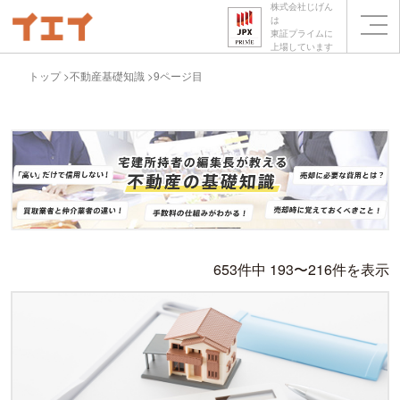
株式会社じげん
は
東証プライムに
上場しています
トップ
不動産基礎知識
9ページ目
653件中 193〜216件を表示