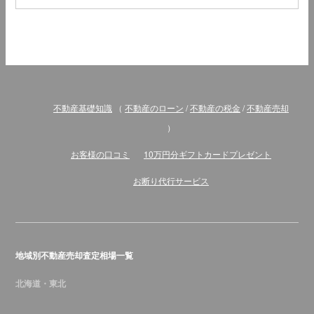
不動産基礎知識
（
不動産のローン
/
不動産の税金
/
不動産売却
）
お客様の口コミ
10万円分ギフトカードプレゼント
お断り代行サービス
地域別不動産売却査定相場一覧
北海道・東北