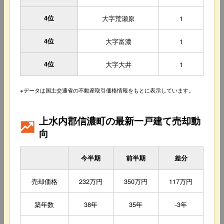
4位
大字荒瀬原
1
4位
大字富濃
1
4位
大字大井
1
※データは国土交通省の不動産取引価格情報をもとに表示しています。
上水内郡信濃町の最新一戸建て売却動
向
今半期
前半期
差分
売却価格
232万円
350万円
117万円
築年数
38年
35年
-3年