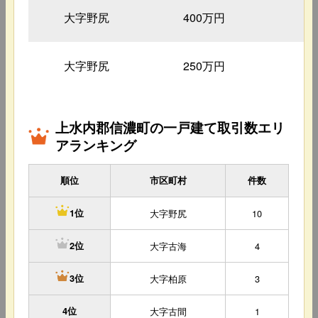
大字野尻
400万円
4
大字野尻
250万円
3
上水内郡信濃町の一戸建て取引数エリ
アランキング
順位
市区町村
件数
大字野尻
10
1位
大字古海
4
2位
大字柏原
3
3位
4位
大字古間
1