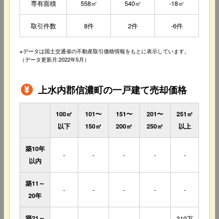
専有面積
558㎡
540㎡
-18㎡
取引件数
8件
2件
-6件
※データは国土交通省の不動産取引価格情報をもとに表示しています。
（データ更新月:2022年5月）
上水内郡信濃町の一戸建て売却価格
100㎡
101〜
151〜
201〜
251㎡
以下
150㎡
200㎡
250㎡
以上
築10年
-
-
-
-
-
以内
築11～
-
-
-
-
-
20年
築21～
310万