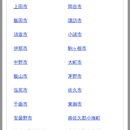
上田市
岡谷市
飯田市
諏訪市
須坂市
小諸市
伊那市
駒ヶ根市
中野市
大町市
飯山市
茅野市
塩尻市
佐久市
千曲市
東御市
安曇野市
南佐久郡小海町