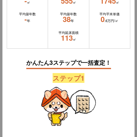
-
555
1745
㎡
㎡
㎡
平均築年数
平均築年数
平均平米単価
-
38
0
年
年
.6万円/㎡
平均延床面積
113
㎡
かんたん3ステップで一括査定！
ステップ1