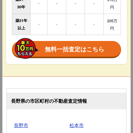
-
-
-
-
30年
円
築31年
205万
-
-
-
-
以上
円
無料一括査定はこちら
長野県の市区町村の不動産査定情報
長野市
松本市