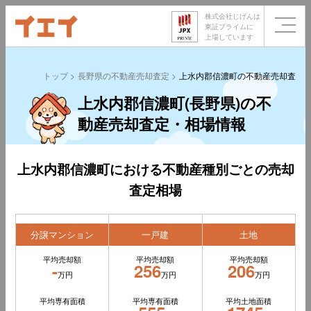
株式会社じげんは
東証プライムに
上場しています
トップ
長野県の不動産売却査定
上水内郡信濃町の不動産売却査定
上水内郡信濃町(長野県)の不
動産売却査定・相場情報
上水内郡信濃町における不動産種別ごとの売却
査定相場
分譲マンション
一戸建
土地
平均売却額
平均売却額
平均売却額
-
256
206
万円
万円
万円
平均専有面積
平均専有面積
平均土地面積