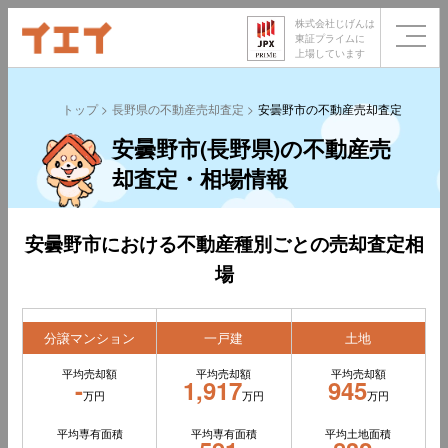
株式会社じげんは
東証プライムに
上場しています
トップ
長野県の不動産売却査定
安曇野市の不動産売却査定
安曇野市(長野県)の不動産売
却査定・相場情報
安曇野市における不動産種別ごとの売却査定相
場
分譲マンション
一戸建
土地
平均売却額
平均売却額
平均売却額
-
1,917
945
万円
万円
万円
平均専有面積
平均専有面積
平均土地面積