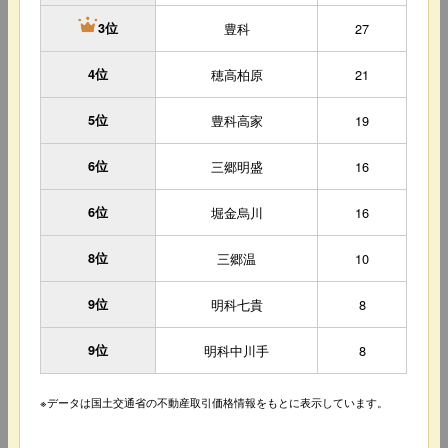
豊科
27
3位
4位
穂高柏原
21
5位
豊科高家
19
6位
三郷明盛
16
6位
堀金烏川
16
8位
三郷温
10
9位
明科七貴
8
9位
明科中川手
8
※データは国土交通省の不動産取引価格情報をもとに表示しています。