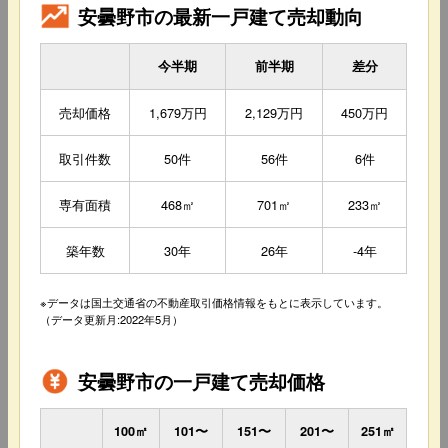
安曇野市の最新一戸建て売却動向
今半期
前半期
差分
売却価格
1,679万円
2,129万円
450万円
取引件数
50件
56件
6件
専有面積
468㎡
701㎡
233㎡
築年数
30年
26年
-4年
※データは国土交通省の不動産取引価格情報をもとに表示しています。
（データ更新月:2022年5月）
安曇野市の一戸建て売却価格
100㎡
101〜
151〜
201〜
251㎡