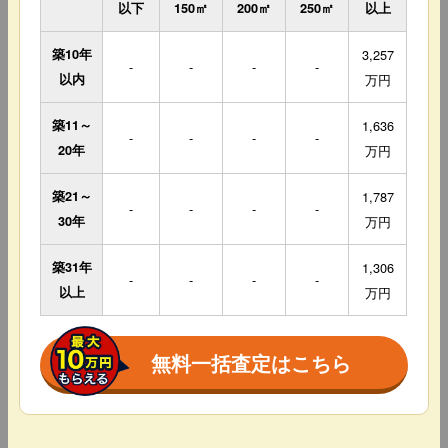
以下
150㎡
200㎡
250㎡
以上
築10年
3,257
-
-
-
-
以内
万円
築11～
1,636
-
-
-
-
20年
万円
築21～
1,787
-
-
-
-
30年
万円
築31年
1,306
-
-
-
-
以上
万円
無料一括査定はこちら