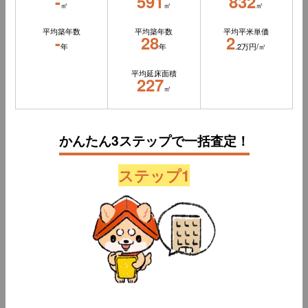
-
591
832
㎡
㎡
㎡
平均築年数
平均築年数
平均平米単価
-
28
2
年
年
.2万円/㎡
平均延床面積
227
㎡
かんたん3ステップで一括査定！
ステップ1