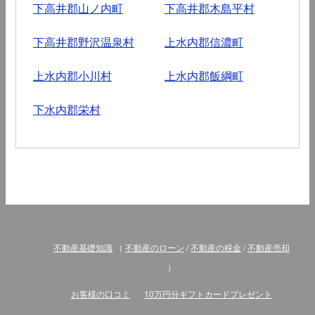
下高井郡山ノ内町
下高井郡木島平村
下高井郡野沢温泉村
上水内郡信濃町
上水内郡小川村
上水内郡飯綱町
下水内郡栄村
不動産基礎知識
（
不動産のローン
/
不動産の税金
/
不動産売却
）
お客様の口コミ
10万円分ギフトカードプレゼント