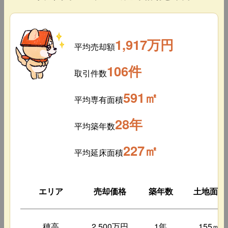
1,917万円
平均売却額
106件
取引件数
591㎡
平均専有面積
28年
平均築年数
227㎡
平均延床面積
エリア
売却価格
築年数
土地面積
穂高
2,500万円
1年
155㎡