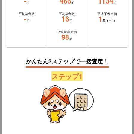
-
466
1134
㎡
㎡
㎡
平均築年数
平均築年数
平均平米単価
-
16
1
年
年
.0万円/㎡
平均延床面積
98
㎡
かんたん3ステップで一括査定！
ステップ1