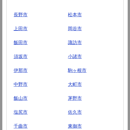
長野市
松本市
上田市
岡谷市
飯田市
諏訪市
須坂市
小諸市
伊那市
駒ヶ根市
中野市
大町市
飯山市
茅野市
塩尻市
佐久市
千曲市
東御市