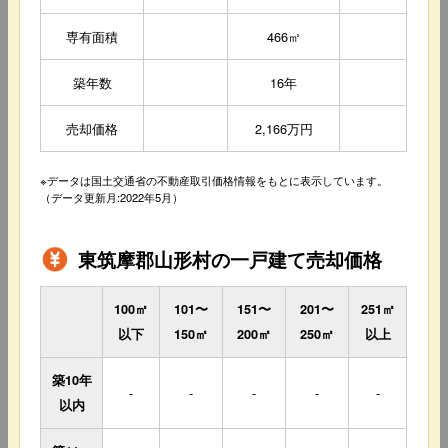
専有面積
466㎡
築年数
16年
売却価格
2,166万円
※データは国土交通省の不動産取引価格情報をもとに表示しています。
（データ更新月:2022年5月）
東筑摩郡山形村の一戸建て売却価格
100㎡
101〜
151〜
201〜
251㎡
以下
150㎡
200㎡
250㎡
以上
築10年
-
-
-
-
-
以内