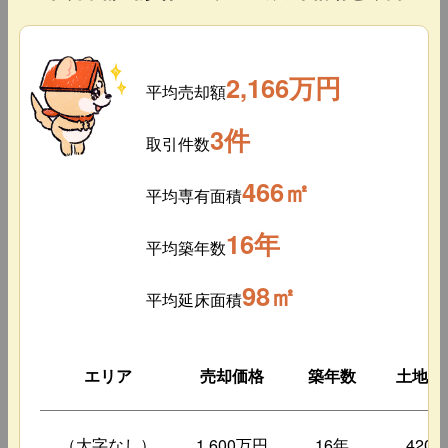
2,166万円
平均売却額
3件
取引件数
466㎡
平均専有面積
16年
平均築年数
98㎡
平均延床面積
エリア
売却価格
築年数
土地面
（大字なし）
1,600万円
16年
420