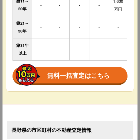
築11～
1,600
-
-
-
-
20年
万円
築21～
-
-
-
-
-
30年
築31年
-
-
-
-
-
以上
無料一括査定はこちら
長野県の市区町村の不動産査定情報