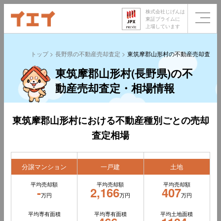
株式会社じげんは
東証プライムに
上場しています
トップ
長野県の不動産売却査定
東筑摩郡山形村の不動産売却査定
東筑摩郡山形村(長野県)の不
動産売却査定・相場情報
東筑摩郡山形村における不動産種別ごとの売却
査定相場
分譲マンション
一戸建
土地
平均売却額
平均売却額
平均売却額
-
2,166
407
万円
万円
万円
平均専有面積
平均専有面積
平均土地面積